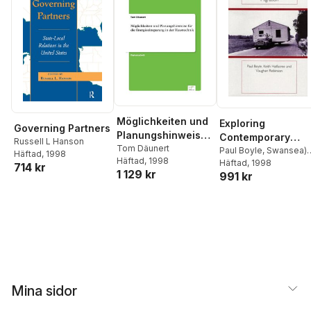
Möglichkeiten und
Exploring
Governing Partners
Planungshinweise
Contemporary
Russell L Hanson
für die
Tom Däunert
Migration
Paul Boyle
,
Swansea)
Häftad
, 1998
Häftad
, 1998
Energieeinsparung
Halfacree, Keith H.
Häftad
, 1998
714 kr
1 129 kr
991 kr
(University Of Wales
,
in der Haustechnik
Swansea) Robinson,
Vaughan (University O
Wales
Mina sidor