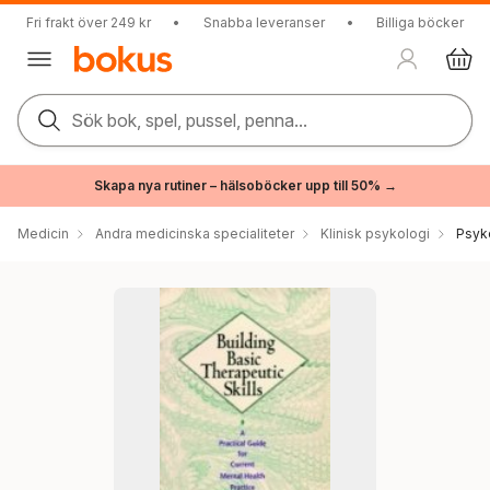
Fri frakt över 249 kr
•
Snabba leveranser
•
Billiga böcker
Sök bok, spel, pussel, penna...
Skapa nya rutiner – hälsoböcker upp till 50% →
Medicin
Andra medicinska specialiteter
Klinisk psykologi
Psyk