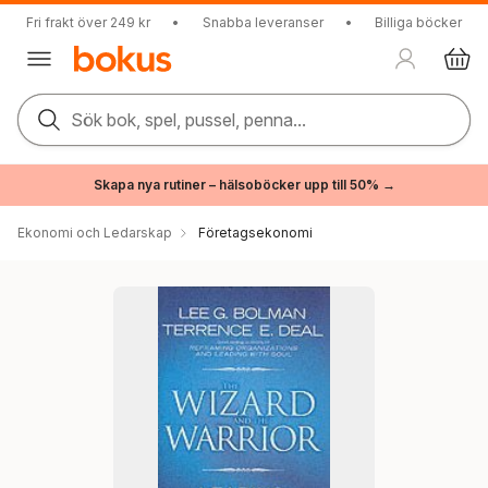
Fri frakt över 249 kr
•
Snabba leveranser
•
Billiga böcker
Sök bok, spel, pussel, penna...
Skapa nya rutiner – hälsoböcker upp till 50% →
Ekonomi och Ledarskap
Företagsekonomi