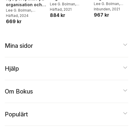
Lee G. Bolman
,
Lee G. Bolman
,
organisation och
Terrence E. Deal
Inbunden
, 2021
Terrence E. Deal
Häftad
, 2021
ledarskap
Lee G. Bolman
,
967 kr
884 kr
Terrence E. Deal
Häftad
, 2024
669 kr
Mina sidor
Hjälp
Om Bokus
Populärt