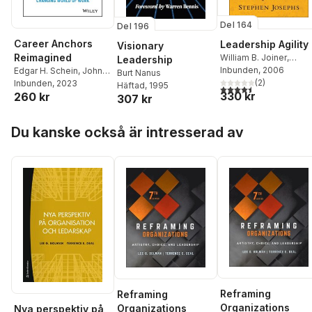
Del 164
Del 196
Career Anchors
Leadership Agility
Visionary
Reimagined
William B. Joiner
,
Leadership
Stephen A. Josephs
Inbunden
, 2006
Edgar H. Schein
,
John
Burt Nanus
(
2
)
Van Maanen
Inbunden
, 2023
,
Peter A.
Häftad
, 1995
4,5
utav 5 stjärnor. Tota
330 kr
260 kr
Schein
307 kr
Hoppa över listan
Du kanske också är intresserad av
Reframing
Reframing
Organizations
Organizations
Nya perspektiv på