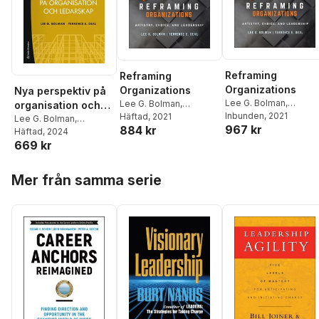
Reframing
Reframing
Organizations
Organizations
Nya perspektiv på
Lee G. Bolman
,
Lee G. Bolman
,
organisation och
Terrence E. Deal
Inbunden
, 2021
Terrence E. Deal
Häftad
, 2021
ledarskap
Lee G. Bolman
,
967 kr
884 kr
Terrence E. Deal
Häftad
, 2024
669 kr
Hoppa över listan
Mer från samma serie