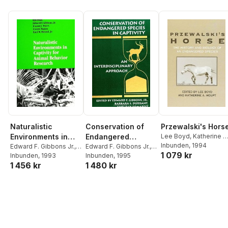
Naturalistic
Conservation of
Przewalski's Hors
Environments in
Endangered
Lee Boyd
,
Katherine A
Houpt
Inbunden
, 1994
Captivity for Animal
Edward F. Gibbons Jr.
,
Species in
Edward F. Gibbons Jr.
,
1 079 kr
Everett J. Wyers
Inbunden
, 1993
,
Barbara S. Durrant
Inbunden
, 1995
,
Jack
Behavior Research
Captivity
1 456 kr
1 480 kr
Everett Waters
,
Emil W.
Demarest
Menzel Jr.