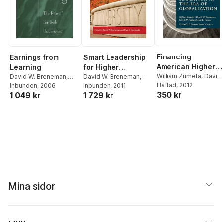
Financing
Earnings from
Smart Leadership
American Higher
Learning
for Higher
Education in the
William Zumeta
,
David
David W. Breneman
,
Education in
David W. Breneman
,
W. Breneman
Häftad
, 2012
Brian Pusser
Inbunden
, 2006
,
Sarah E.
Paul J. Yakoboski
Inbunden
, 2011
Era of Globalizati
Difficult Times
350 kr
1 049 kr
1 729 kr
Turner
Mina sidor