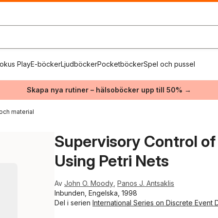
okus Play
E-böcker
Ljudböcker
Pocketböcker
Spel och pussel
Skapa nya rutiner – hälsoböcker upp till 50% →
och material
Supervisory Control o
Using Petri Nets
Av
John O. Moody
,
Panos J. Antsaklis
Inbunden, Engelska, 1998
Del i serien
International Series on Discrete Event