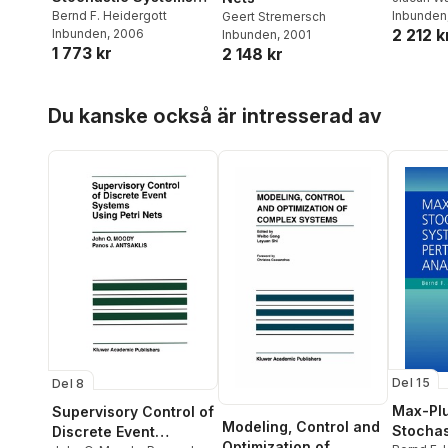
and Perturbation
Bernd F. Heidergott
Inbunden
Geert Stremersch
2 212 k
Inbunden
, 2006
Inbunden
, 2001
Analysis
1 773 kr
2 148 kr
Hoppa över listan
Du kanske också är intresserad av
Del 15
Del 8
Max-Plu
Supervisory Control of
Modeling, Control and
Stochas
Discrete Event
Optimization of