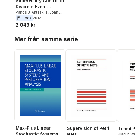
Supervisory Control of
Discrete Event
Systems Using Petri
Panos J. Antsaklis
,
John O.
Moody
E-bok
2012
Nets
2 049 kr
Hoppa över listan
Mer från samma serie
Max-Plus Linear
Supervision of Petri
Timed P
Stochastic Systems
Nets
Jiacun W