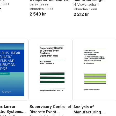
, 1998
of Discrete-Event
Jerzy Tyszer
Enterprises
N. Viswanadham
r
Inbunden
, 1999
Inbunden
, 1999
Systems
2 543 kr
2 212 kr
s Linear
Supervisory Control of
Analysis of
tic Systems
Discrete Event
Manufacturing