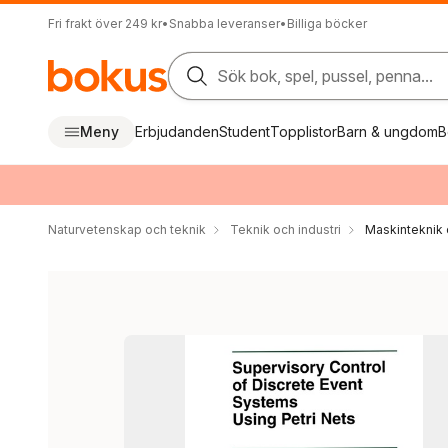
Fri frakt över 249 kr
•
Snabba leveranser
•
Billiga böcker
Sök bok, spel, pussel, penna...
Meny
Erbjudanden
Student
Topplistor
Barn & ungdom
B
Naturvetenskap och teknik
Teknik och industri
Maskinteknik 