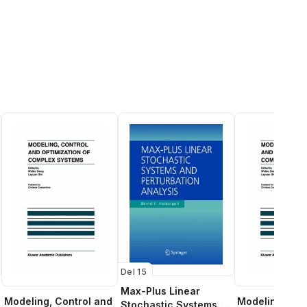
Del 15
Max-Plus Linear
Modeling, Control and
Modeling, Con
Stochastic Systems