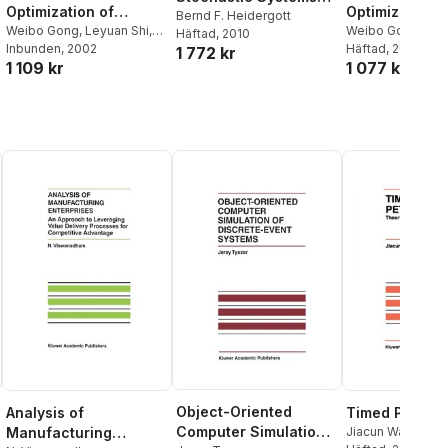
Optimization of
Optimization o
and Perturbation
Bernd F. Heidergott
Complex Systems
Weibo Gong
,
Leyuan Shi
,
Complex Syst
Weibo Gong
,
Ley
Häftad
, 2010
Analysis
Weibo Gong
Inbunden
, 2002
,
Leyuan Shi
Häftad
, 2012
1 772 kr
1 109 kr
1 077 kr
Object-Oriented
Analysis of
Timed Petri N
Computer Simulation
Manufacturing
Jiacun Wang