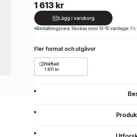
1 613 kr
Lägg i varukorg
Beställningsvara.
Skickas
inom 10-15 vardagar
.
Fri
Fler format och utgåvor
Häftad
1 611 kr
Be
Produk
Utfors