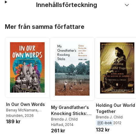
Innehållsförteckning
Hoppa över listan
Mer från samma författare
In Our Own Words
Holding Our World
My Grandfather's
Benay McNamara
,
Together
Knocking Sticks:
Brenda J. Child
Inbunden
, 2026
Brenda J. Child
Ojibwe Family Life
Brenda J. Child
189 kr
E-bok
2012
Häftad
, 2014
and Labor on the
132 kr
261 kr
Reservation