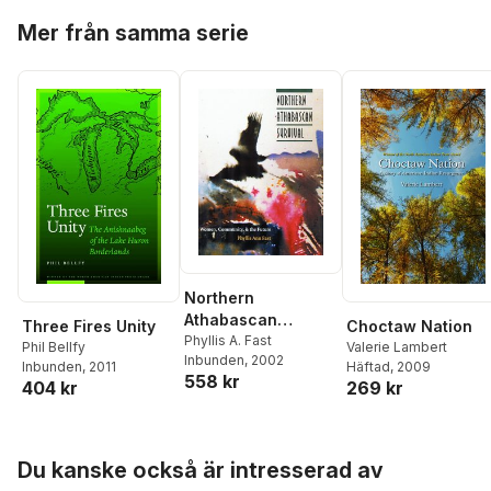
Hoppa över listan
Mer från samma serie
Northern
Athabascan
Three Fires Unity
Choctaw Nation
Survival
Phyllis A. Fast
Phil Bellfy
Valerie Lambert
Inbunden
, 2002
Inbunden
, 2011
Häftad
, 2009
558 kr
404 kr
269 kr
Hoppa över listan
Du kanske också är intresserad av