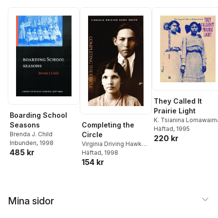
They Called It
Prairie Light
Boarding School
K. Tsianina Lomawaim
Completing the
Seasons
Häftad
, 1995
Circle
Brenda J. Child
220 kr
Inbunden
, 1998
Virginia Driving Hawk
485 kr
Sneve
Häftad
, 1998
154 kr
Mina sidor