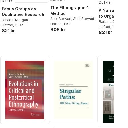
Del 16
Del 43
The Ethnographer's
Focus Groups as
A Narrative A
Method
Qualitative Research
to Organizati
Alex Stewart
,
Alex Stewart
David L Morgan
Studies
Barbara Czarnia
Häftad
, 1998
Häftad
, 1997
Barbara Czarnia
Häftad
, 1998
808 kr
821 kr
821 kr