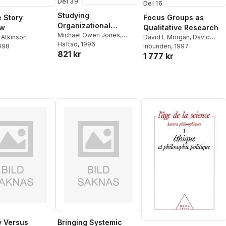
Del 39
Del 16
Studying
e Story
Focus Groups as
Organizational
ew
Qualitative Research
Symbolism
Michael Owen Jones
,
 Atkinson
David L Morgan
,
David
Michael Owen Jones
Häftad
, 1996
1998
Morgan
Inbunden
, 1997
821 kr
1 777 kr
y Versus
Bringing Systemic