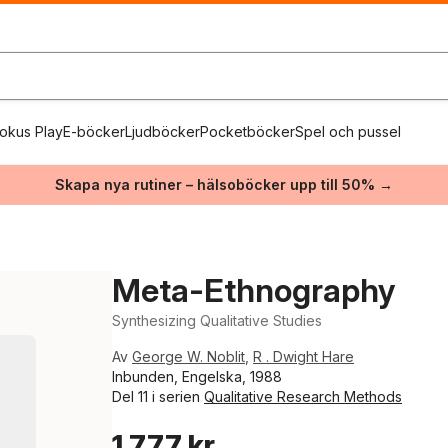
okus Play
E-böcker
Ljudböcker
Pocketböcker
Spel och pussel
Skapa nya rutiner – hälsoböcker upp till 50% →
Meta-Ethnography
Synthesizing Qualitative Studies
Av
George W. Noblit
,
R . Dwight Hare
Inbunden, Engelska, 1988
Del 11 i serien
Qualitative Research Methods
1 777 kr