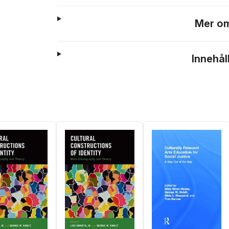
Mer om
Innehål