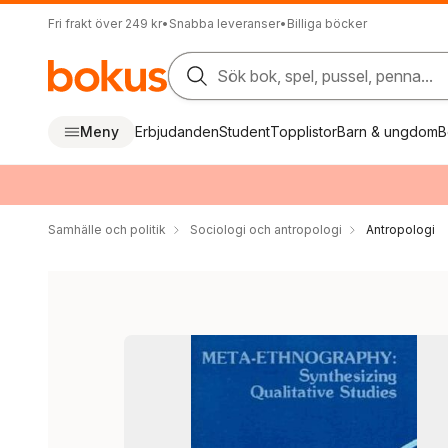
Fri frakt över 249 kr
•
Snabba leveranser
•
Billiga böcker
Sök bok, spel, pussel, penna...
Meny
Erbjudanden
Student
Topplistor
Barn & ungdom
B
Samhälle och politik
Sociologi och antropologi
Antropologi