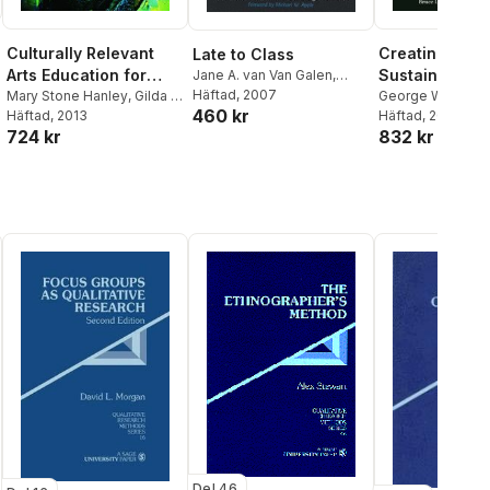
Culturally Relevant
Creating and
Late to Class
Arts Education for
Sustaining Ar
Jane A. van Van Galen
,
George W. Noblit
Häftad
, 2007
Social Justice
Mary Stone Hanley
,
Gilda L
School Refor
George W. Noblit
460 kr
Sheppard
Häftad
, 2013
,
George W.
Dickson Corbett
Häftad
, 2008
,
724 kr
832 kr
Noblit
,
Thomas Barone
Wilson
,
Monica B
McKinney
Del 46