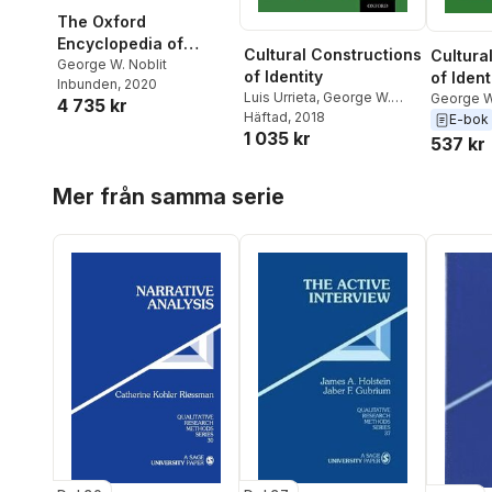
The Oxford
Encyclopedia of
Cultural Constructions
Cultura
Qualitative Research
George W. Noblit
of Identity
of Ident
Inbunden
, 2020
Methods in Education
Luis Urrieta
,
George W.
George W
4 735 kr
Noblit
Häftad
, 2018
Urrieta Jr.
E-bok
1 035 kr
537 kr
Hoppa över listan
Mer från samma serie