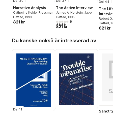
Del 30
Del 37
Del 44
Narrative Analysis
The Active Interview
The Lif
Catherine Kohler Riessman
James A. Holstein
,
Jaber F.
Intervi
Häftad
, 1993
Gubrium
Häftad
, 1995
,
James A. Holstein
Robert G.
821 kr
(
1
)
Häftad
, 
4,0
utav 5 stjärnor. Totalt antal röster:
821 kr
821 kr
Hoppa över listan
Du kanske också är intresserad av
Del 11
Sanctit