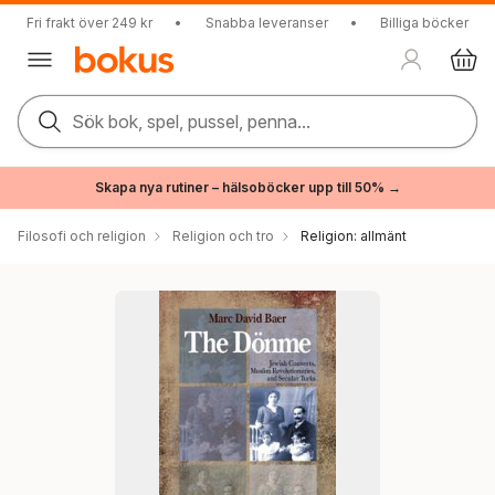
Fri frakt över 249 kr
•
Snabba leveranser
•
Billiga böcker
Sök bok, spel, pussel, penna...
Skapa nya rutiner – hälsoböcker upp till 50% →
Filosofi och religion
Religion och tro
Religion: allmänt