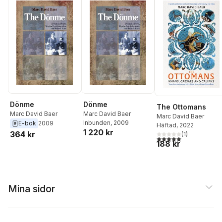
Dönme
Dönme
The Ottomans
Marc David Baer
Marc David Baer
Marc David Baer
Inbunden
, 2009
E-bok
2009
Häftad
, 2022
1 220 kr
364 kr
(
1
)
5,0
utav 5 stjärnor. Tota
188 kr
Mina sidor