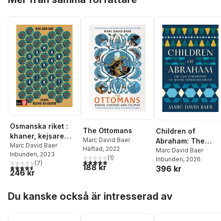
Osmanska riket :
The Ottomans
Children of
khaner, kejsare
Marc David Baer
Abraham: The
och kalifer
Marc David Baer
Häftad
, 2022
1,400-Year Histor
Marc David Baer
Inbunden
, 2023
(
1
)
Inbunden
, 2026
of Jewish-Muslim
5,0
utav 5 stjärnor. Totalt antal röster:
(
7
)
188 kr
4,6
utav 5 stjärnor. Totalt antal röster:
396 kr
Relations
246 kr
Hoppa över listan
Du kanske också är intresserad av