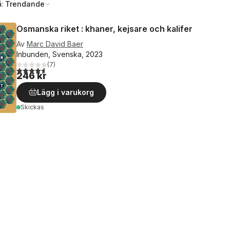
å:
Trendande
Osmanska riket : khaner, kejsare och kalifer
Av
Marc David Baer
Inbunden, Svenska, 2023
(
7
)
4,6
utav 5 stjärnor. Totalt antal röster:
246 kr
Lägg i varukorg
Skickas