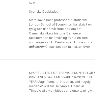
riket
Svenska Dagbladet
Marc David Baer, professor i historia vid
London School of Economics, har skrivit en
fyllig och underhållande bok om det
Osmanska rikets historia. Den ger en
fascinerande rundmålning av hur en liten
nomadgrupp från Centralasien kunde störta
Tidningen Vi
det Östromerska riket och få makten över
den sunnimuslimska världen, samt stora
delar av sydöstra Europa.
SHORTLISTED FOR THE WOLFSON HISTORY
PRIZEA SUNDAY TIMES PAPERBACK OF THE
YEAR'Magnificent . . . Important and hugely
readable' William Dalrymple, Financial
Times'A wildly ambitious and entertainingly
lurid history' James Barr, The Times'A
panoramic and thought-provoking account'
Guardian'A winning portrait of seven
centuries of empire, teeming with life and