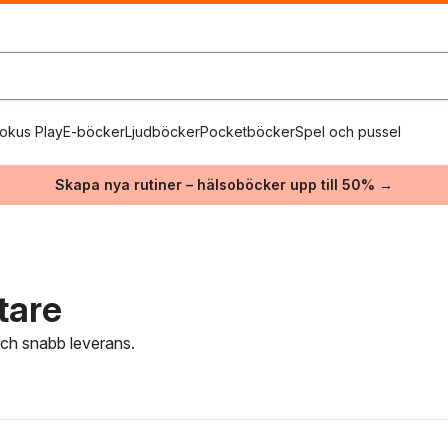
okus Play
E-böcker
Ljudböcker
Pocketböcker
Spel och pussel
Skapa nya rutiner – hälsoböcker upp till 50% →
tare
 och snabb leverans.