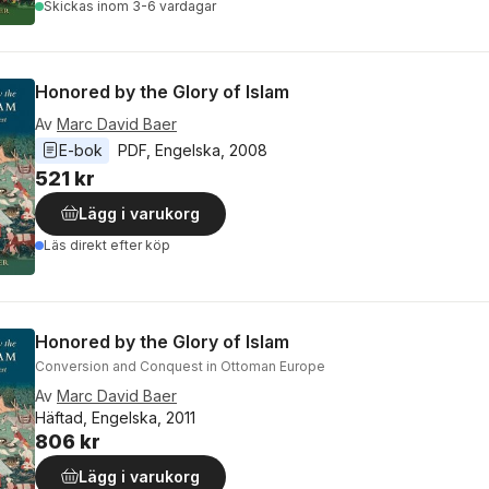
Skickas
inom 3-6 vardagar
Honored by the Glory of Islam
Av
Marc David Baer
E-bok
PDF
, 
Engelska
, 
2008
521 kr
Lägg i varukorg
Läs direkt efter köp
Honored by the Glory of Islam
Conversion and Conquest in Ottoman Europe
Av
Marc David Baer
Häftad, Engelska, 2011
806 kr
Lägg i varukorg