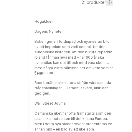
21
produkter
Högaktuell
Dagens Nyheter
Boken ger en fördjupad och nyanserad bild
av ett imperium som varit centralt för den
europeiska historien. Att den blir lite repetitiv
ibland får man leva med – när 600 år ska
avhandlas kan det till och med vara skönt
med några extra påminnelser om vem som är
Expressen
vem.
Baer berättar sin historia utifrån våra samtida
frågeställningar… Oerhört läsvärd, unik och
gedigen.
Wall Street Journal
Osmanska riket har ofta framställts som den
islamiska motsatsen till det kristna Europa.
Men i detta nya standardverk presenteras en
annan bild – en bild av ett rike som