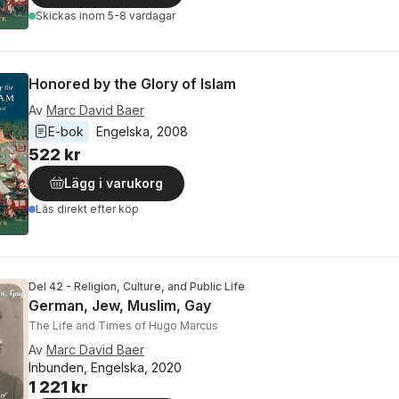
Skickas
inom 5-8 vardagar
Honored by the Glory of Islam
Av
Marc David Baer
E-bok
Engelska
, 
2008
522 kr
Lägg i varukorg
Läs direkt efter köp
Del 42 - Religion, Culture, and Public Life
German, Jew, Muslim, Gay
The Life and Times of Hugo Marcus
Av
Marc David Baer
Inbunden, Engelska, 2020
1 221 kr