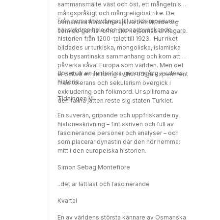
sammansmälte väst och öst, ett mångetniskt,
mångspråkigt och mångreligiöst rike. De
Från nomadhövdingar till världsimperium –
osmanska härskarna själva betraktade sig
här skildras hela den häpnadsväckande
som de gamla romerska kejsarnas arvtagare.
historien från 1200-talet till 1923. Hur riket
bildades ur turkiska, mongoliska, islamiska
och bysantinska sammanhang och kom att
påverka såväl Europa som världen. Men det
Boken är en fantastisk genomgång av dess
är också en skildring av hur tidiga experiment
historia.
med tolerans och sekularism övergick i
exkludering och folkmord. Ur spillrorna av
Tidningen Vi
den fallna jätten reste sig staten Turkiet.
En suverän, gripande och uppfriskande ny
historieskrivning – fint skriven och full av
fascinerande personer och analyser – och
som placerar dynastin där den hör hemma:
mitt i den europeiska historien.
Simon Sebag Montefiore
..det är lättläst och fascinerande
Kvartal
En av världens största kännare av Osmanska