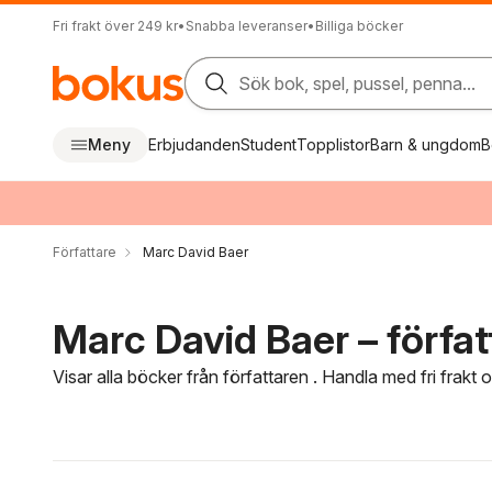
Fri frakt över 249 kr
•
Snabba leveranser
•
Billiga böcker
Sök bok, spel, pussel, penna...
Meny
Erbjudanden
Student
Topplistor
Barn & ungdom
B
Författare
Marc David Baer
Marc David Baer – förfat
Visar alla böcker från författaren . Handla med fri frakt
Hoppa över filtreringsmeny