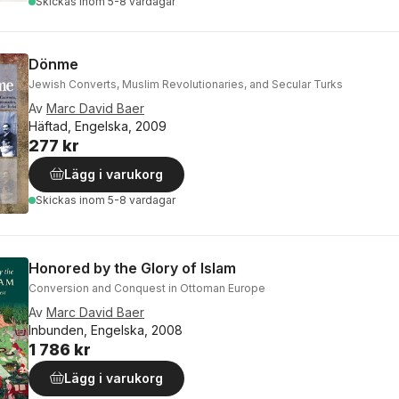
Skickas
inom 5-8 vardagar
Dönme
Jewish Converts, Muslim Revolutionaries, and Secular Turks
Av
Marc David Baer
Häftad, Engelska, 2009
277 kr
Lägg i varukorg
Skickas
inom 5-8 vardagar
Honored by the Glory of Islam
Conversion and Conquest in Ottoman Europe
Av
Marc David Baer
Inbunden, Engelska, 2008
1 786 kr
Lägg i varukorg