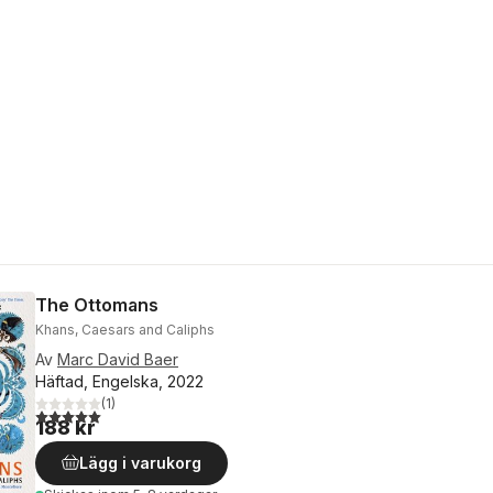
The Ottomans
Khans, Caesars and Caliphs
Av
Marc David Baer
Häftad, Engelska, 2022
(
1
)
5,0
utav 5 stjärnor. Totalt antal röster:
188 kr
Lägg i varukorg