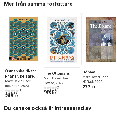
Hoppa över listan
Mer från samma författare
Osmanska riket :
Dönme
The Ottomans
khaner, kejsare
Marc David Baer
Marc David Baer
och kalifer
Marc David Baer
Häftad
, 2009
Häftad
, 2022
Inbunden
, 2023
277 kr
(
1
)
5,0
utav 5 stjärnor. Totalt antal röster:
(
7
)
188 kr
4,6
utav 5 stjärnor. Totalt antal röster:
246 kr
Hoppa över listan
Du kanske också är intresserad av