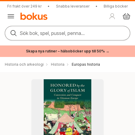
Fri frakt över 249 kr
•
Snabba leveranser
•
Billiga böcker
Sök bok, spel, pussel, penna...
Skapa nya rutiner – hälsoböcker upp till 50% →
Historia och arkeologi
Historia
Europas historia