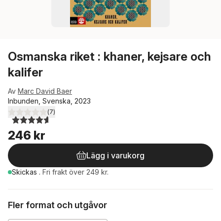
Osmanska riket : khaner, kejsare och
kalifer
Av
Marc David Baer
Inbunden, Svenska, 2023
(
7
)
4,6
utav 5 stjärnor. Totalt antal röster:
246 kr
Lägg i varukorg
Skickas
.
Fri frakt över 249 kr.
Fler format och utgåvor