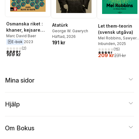
Osmanska riket :
Atatürk
Let them-teorin
khaner, kejsare
George W. Gawrych
(svensk utgåva)
och kalifer
Marc David Baer
Häftad
, 2026
Mel Robbins
,
Sawyer
E-bok
2023
191 kr
Robbins
Inbunden
, 2025
(
2
)
(
15
)
4,5
utav 5 stjärnor. Totalt antal röster:
4,5
utav 5 stjärnor. Tota
169 kr
209 kr
231 kr
Mina sidor
Hjälp
Om Bokus