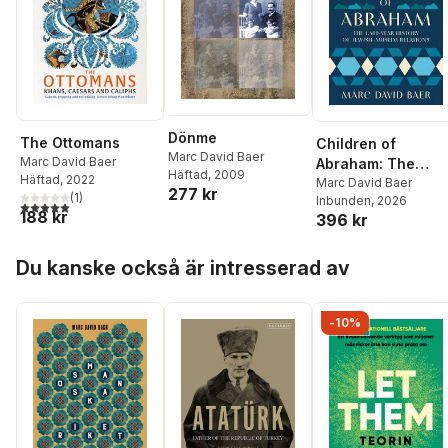
Dönme
The Ottomans
Children of
Marc David Baer
Marc David Baer
Abraham: The
Häftad
, 2009
Häftad
, 2022
1,400-Year Histor
Marc David Baer
277 kr
(
1
)
Inbunden
, 2026
of Jewish-Muslim
5,0
utav 5 stjärnor. Totalt antal röster:
188 kr
396 kr
Relations
Hoppa över listan
Du kanske också är intresserad av
-10%