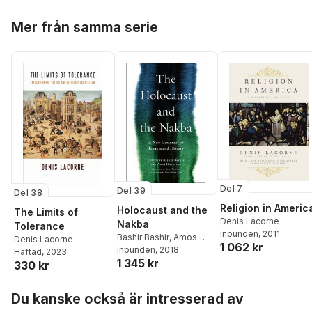
Hoppa över listan
Mer från samma serie
Del 7
Del 39
Del 38
Religion in Americ
Holocaust and the
The Limits of
Denis Lacorne
Nakba
Tolerance
Inbunden
, 2011
Bashir Bashir
,
Amos
Denis Lacorne
1 062 kr
Goldberg
Inbunden
, 2018
Häftad
, 2023
1 345 kr
330 kr
Hoppa över listan
Du kanske också är intresserad av