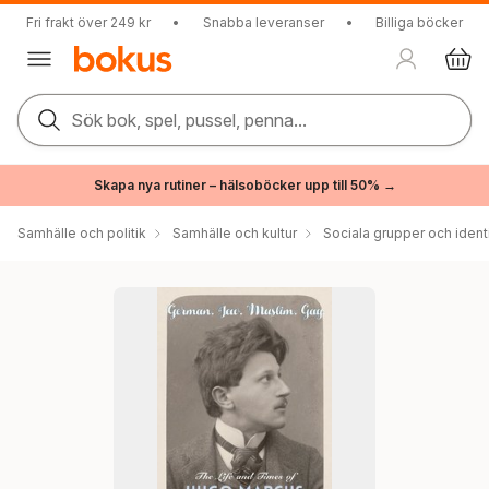
Fri frakt över 249 kr
•
Snabba leveranser
•
Billiga böcker
Sök bok, spel, pussel, penna...
Skapa nya rutiner – hälsoböcker upp till 50% →
Samhälle och politik
Samhälle och kultur
Sociala grupper och ident