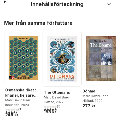
Innehållsförteckning
Hoppa över listan
Mer från samma författare
Osmanska riket :
Dönme
The Ottomans
khaner, kejsare
Marc David Baer
Marc David Baer
och kalifer
Marc David Baer
Häftad
, 2009
Häftad
, 2022
Inbunden
, 2023
277 kr
(
1
)
5,0
utav 5 stjärnor. Totalt antal röster:
(
7
)
188 kr
4,6
utav 5 stjärnor. Totalt antal röster:
246 kr