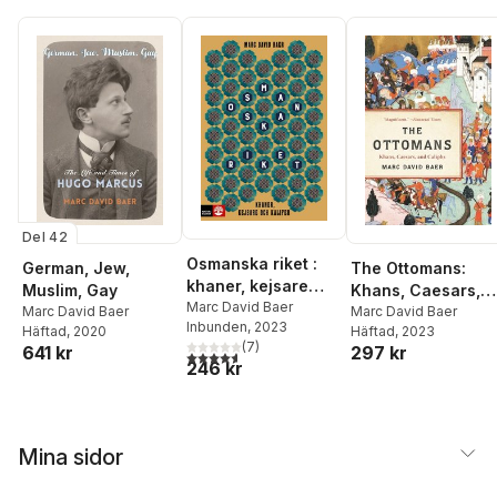
Del 42
Osmanska riket :
German, Jew,
The Ottomans:
khaner, kejsare
Muslim, Gay
Khans, Caesars,
och kalifer
Marc David Baer
Marc David Baer
and Caliphs
Marc David Baer
Inbunden
, 2023
Häftad
, 2020
Häftad
, 2023
(
7
)
641 kr
297 kr
4,6
utav 5 stjärnor. Totalt antal röster:
246 kr
Mina sidor