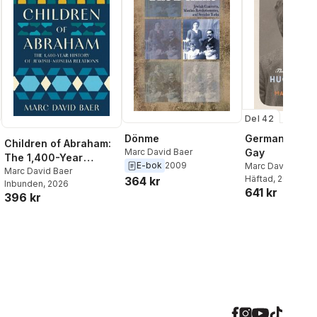
Del 42
Dönme
German, Jew, 
Children of Abraham:
Marc David Baer
Gay
The 1,400-Year
E-bok
2009
Marc David Baer
History of Jewish-
Marc David Baer
Häftad
, 2020
364 kr
Inbunden
, 2026
Muslim Relations
641 kr
396 kr