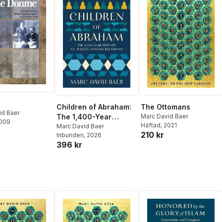
Children of Abraham:
The Ottomans
id Baer
The 1,400-Year
Marc David Baer
2009
Häftad
, 2021
History of Jewish-
Marc David Baer
210 kr
Inbunden
, 2026
Muslim Relations
396 kr