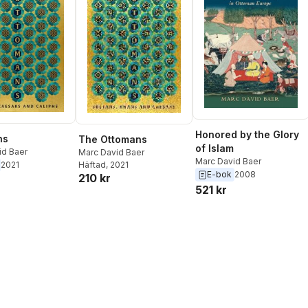
Honored by the Glory
ns
The Ottomans
of Islam
id Baer
Marc David Baer
Marc David Baer
2021
Häftad
, 2021
E-bok
2008
210 kr
521 kr