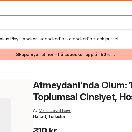
okus Play
E-böcker
Ljudböcker
Pocketböcker
Spel och pussel
Skapa nya rutiner – hälsoböcker upp till 50% →
Atmeydani'nda Olum: 17
Toplumsal Cinsiyet, Ho
Av
Marc David Baer
Häftad, Turkiska
310 kr