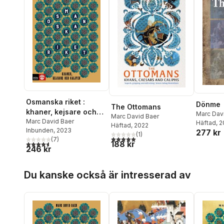
Osmanska riket :
Dönme
The Ottomans
khaner, kejsare och
Marc Dav
Marc David Baer
kalifer
Marc David Baer
Häftad
, 
Häftad
, 2022
Inbunden
, 2023
277 kr
(
1
)
5,0
utav 5 stjärnor. Totalt antal röster:
(
7
)
188 kr
4,6
utav 5 stjärnor. Totalt antal röster:
246 kr
Hoppa över listan
Du kanske också är intresserad av