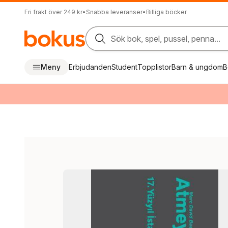
Fri frakt över 249 kr
•
Snabba leveranser
•
Billiga böcker
Sök bok, spel, pussel, penna...
Meny
Erbjudanden
Student
Topplistor
Barn & ungdom
B