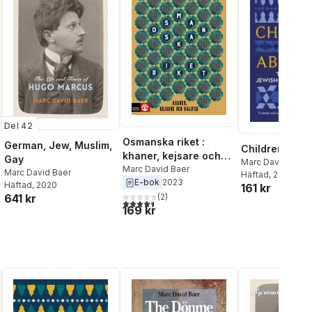
Del 42
Osmanska riket :
German, Jew, Muslim,
Children of A
khaner, kejsare och
Gay
Marc David Baer
kalifer
Marc David Baer
Marc David Baer
Häftad
, 2027
E-bok
2023
Häftad
, 2020
161 kr
641 kr
(
2
)
4,5
utav 5 stjärnor. Totalt antal röster:
169 kr