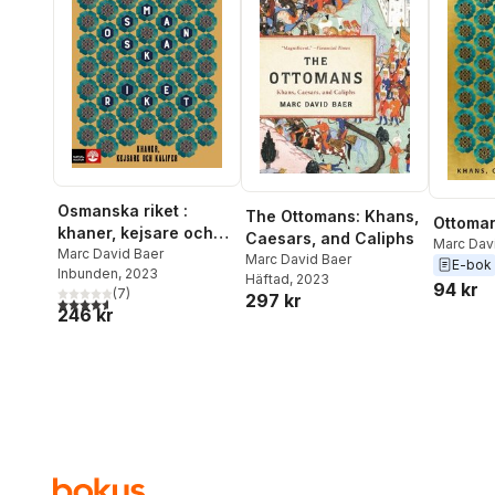
Osmanska riket :
The Ottomans: Khans,
Ottoma
khaner, kejsare och
Caesars, and Caliphs
Marc Dav
kalifer
Marc David Baer
Marc David Baer
E-bok
Inbunden
, 2023
Häftad
, 2023
94 kr
(
7
)
297 kr
4,6
utav 5 stjärnor. Totalt antal röster:
246 kr