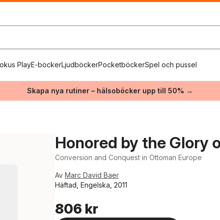
okus Play
E-böcker
Ljudböcker
Pocketböcker
Spel och pussel
Skapa nya rutiner – hälsoböcker upp till 50% →
Honored by the Glory o
Conversion and Conquest in Ottoman Europe
Av
Marc David Baer
Häftad, Engelska, 2011
806 kr