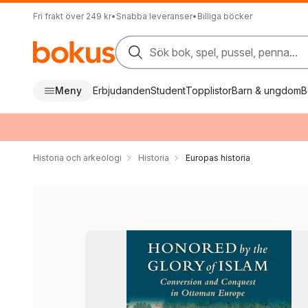
Fri frakt över 249 kr
•
Snabba leveranser
•
Billiga böcker
Sök bok, spel, pussel, penna...
Meny
Erbjudanden
Student
Topplistor
Barn & ungdom
B
Historia och arkeologi
Historia
Europas historia