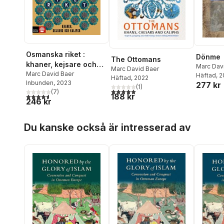
Osmanska riket :
Dönme
The Ottomans
khaner, kejsare och
Marc Dav
Marc David Baer
kalifer
Marc David Baer
Häftad
, 
Häftad
, 2022
Inbunden
, 2023
277 kr
(
1
)
5,0
utav 5 stjärnor. Totalt antal röster:
(
7
)
188 kr
4,6
utav 5 stjärnor. Totalt antal röster:
246 kr
Hoppa över listan
Du kanske också är intresserad av