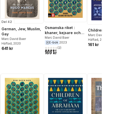
Del 42
Osmanska riket :
German, Jew, Muslim,
Children of A
khaner, kejsare och
Gay
Marc David Baer
kalifer
Marc David Baer
Marc David Baer
Häftad
, 2027
E-bok
2023
Häftad
, 2020
161 kr
641 kr
(
2
)
4,5
utav 5 stjärnor. Totalt antal röster:
169 kr