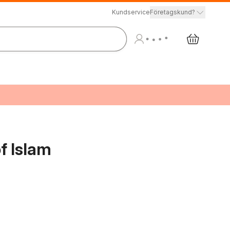
Kundservice
Företagskund?
f Islam