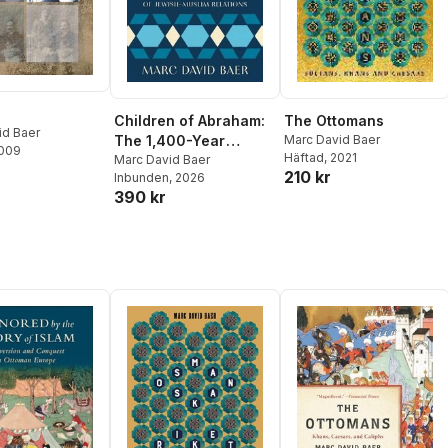
Children of Abraham:
The Ottomans
id Baer
The 1,400-Year
Marc David Baer
2009
Häftad
, 2021
History of Jewish-
Marc David Baer
210 kr
Inbunden
, 2026
Muslim Relations
390 kr