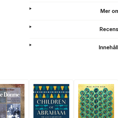
Mer om
Recens
Innehål