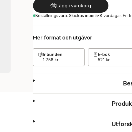
Lägg i varukorg
Beställningsvara.
Skickas
inom 5-8 vardagar
.
Fri f
Fler format och utgåvor
Inbunden
E-bok
1 756 kr
521 kr
Be
Produk
Utfors