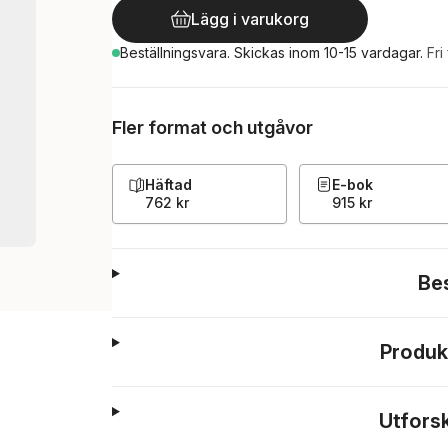
Lägg i varukorg
Beställningsvara.
Skickas
inom 10-15 vardagar
.
Fri
Fler format och utgåvor
Häftad
E-bok
762 kr
915 kr
Be
Produk
Utfors