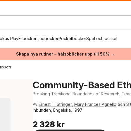
okus Play
E-böcker
Ljudböcker
Pocketböcker
Spel och pussel
Skapa nya rutiner – hälsoböcker upp till 50% →
ilosofi
Community-Based Et
Breaking Traditional Boundaries of Research, Tea
Av
Ernest T. Stringer
,
Mary Frances Agnello
och 3 t
Inbunden, Engelska, 1997
2 328 kr