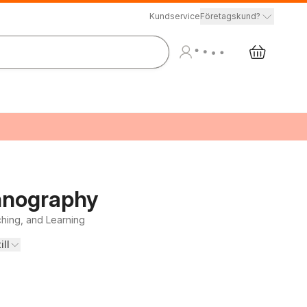
Kundservice
Företagskund?
hnography
ching, and Learning
ill