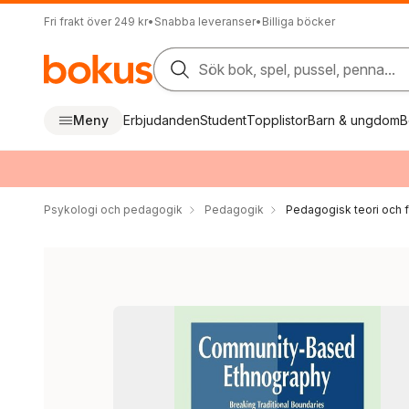
Fri frakt över 249 kr
•
Snabba leveranser
•
Billiga böcker
Sök bok, spel, pussel, penna...
Meny
Erbjudanden
Student
Topplistor
Barn & ungdom
B
Psykologi och pedagogik
Pedagogik
Pedagogisk teori och f