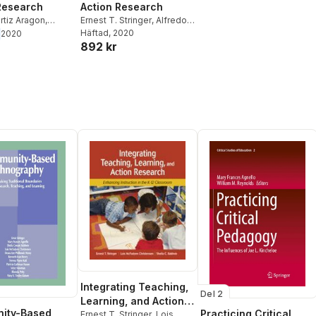
Research
Action Research
rtiz Aragon
,
Ernest T. Stringer
,
Alfredo
 Stringer
Ortiz Aragón
Häftad
, 2020
2020
892 kr
Integrating Teaching,
Del 2
Learning, and Action
ity-Based
Practicing Critical
Research
Ernest T. Stringer
,
Lois