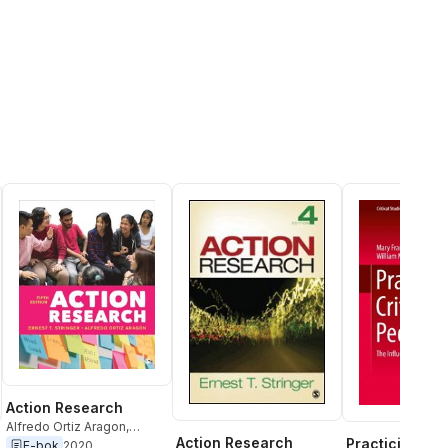
Action Research
Alfredo Ortiz Aragon
,
Action Research
Practicing Crit
Ernest T. Stringer
E-bok
2020