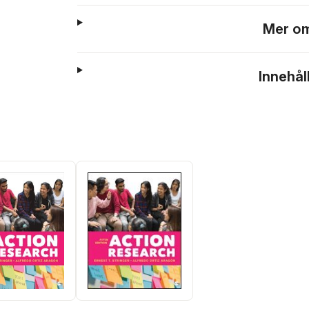
Mer om
Innehål