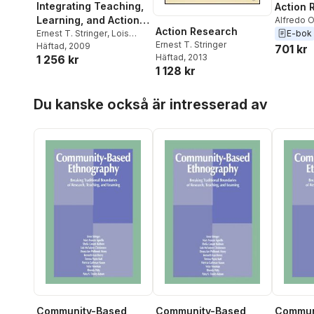
Integrating Teaching,
Action 
Learning, and Action
Alfredo O
Action Research
Ernest T.
E-bok
Research
Ernest T. Stringer
,
Lois
Ernest T. Stringer
McFadyen Christensen
Häftad
, 2009
,
701 kr
Häftad
, 2013
1 256 kr
Shelia C. Baldwin
1 128 kr
Hoppa över listan
Du kanske också är intresserad av
Community-Based
Community-Based
Commun