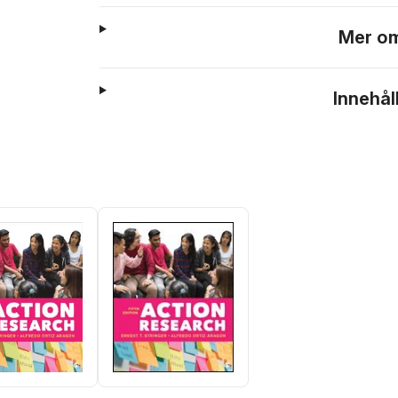
Mer om
Innehål