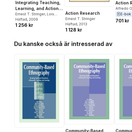
Integrating Teaching,
Action 
Learning, and Action
Alfredo O
Action Research
Ernest T.
E-bok
Research
Ernest T. Stringer
,
Lois
Ernest T. Stringer
McFadyen Christensen
Häftad
, 2009
,
701 kr
Häftad
, 2013
1 256 kr
Shelia C. Baldwin
1 128 kr
Hoppa över listan
Du kanske också är intresserad av
Community-Based
Commun