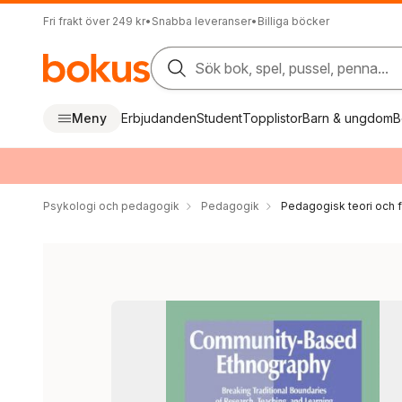
Fri frakt över 249 kr
•
Snabba leveranser
•
Billiga böcker
Sök bok, spel, pussel, penna...
Meny
Erbjudanden
Student
Topplistor
Barn & ungdom
B
Psykologi och pedagogik
Pedagogik
Pedagogisk teori och f