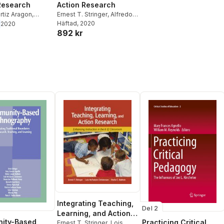
Research
Action Research
rtiz Aragon
,
Ernest T. Stringer
,
Alfredo
 Stringer
Ortiz Aragón
Häftad
, 2020
2020
892 kr
Integrating Teaching,
Del 2
Learning, and Action
ity-Based
Practicing Critical
Research
Ernest T. Stringer
,
Lois