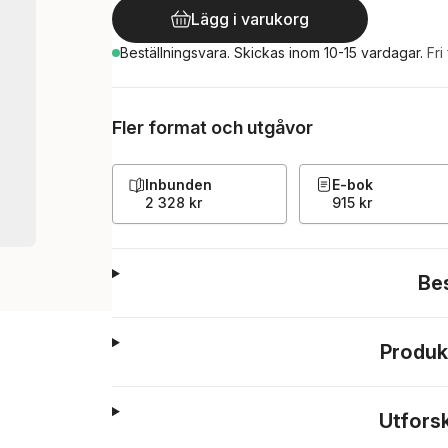
Lägg i varukorg
Beställningsvara.
Skickas
inom 10-15 vardagar
.
Fri
Fler format och utgåvor
Inbunden
E-bok
2 328 kr
915 kr
Be
Produk
Utfors