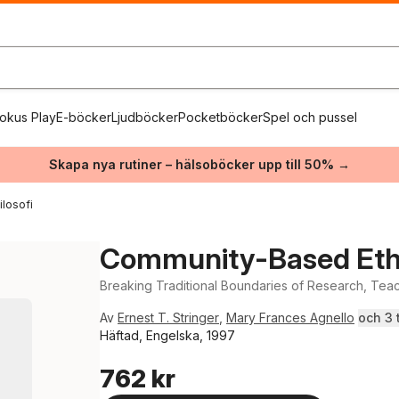
okus Play
E-böcker
Ljudböcker
Pocketböcker
Spel och pussel
Skapa nya rutiner – hälsoböcker upp till 50% →
ilosofi
Community-Based Et
Breaking Traditional Boundaries of Research, Tea
Av
Ernest T. Stringer
,
Mary Frances Agnello
och 3 t
Häftad, Engelska, 1997
762 kr