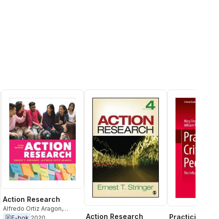
Action Research
Alfredo Ortiz Aragon
,
Action Research
Practicing Crit
Ernest T. Stringer
E-bok
2020