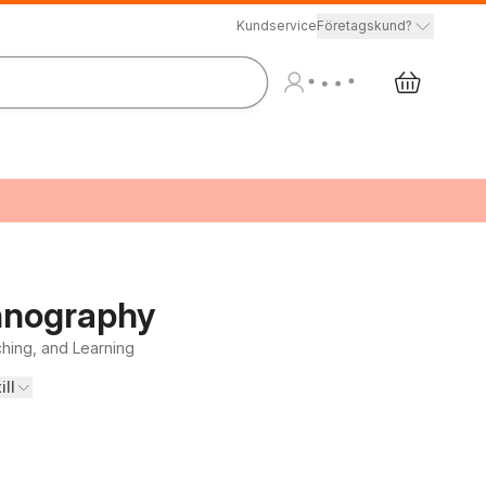
Kundservice
Företagskund?
hnography
ching, and Learning
ill