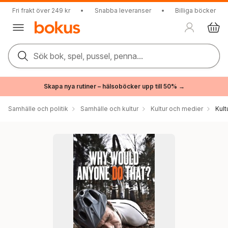
Fri frakt över 249 kr
•
Snabba leveranser
•
Billiga böcker
Sök bok, spel, pussel, penna...
Skapa nya rutiner – hälsoböcker upp till 50% →
Samhälle och politik
Samhälle och kultur
Kultur och medier
Kul