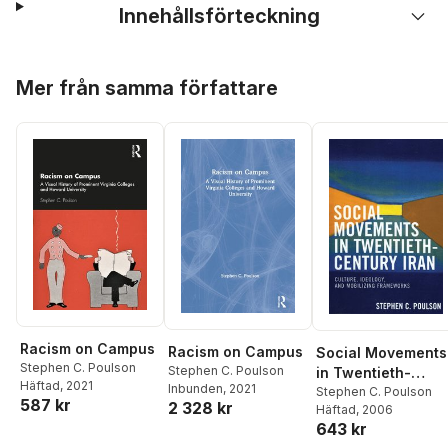
Innehållsförteckning
Hoppa över listan
Mer från samma författare
Racism on Campus
Racism on Campus
Social Movements
Stephen C. Poulson
Stephen C. Poulson
in Twentieth-
Häftad
, 2021
Inbunden
, 2021
Century Iran
Stephen C. Poulson
587 kr
2 328 kr
Häftad
, 2006
643 kr