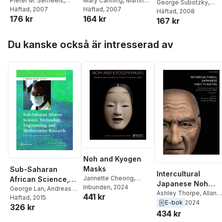
Europe and the
Pieter M. Serneels
,
New EU Member
Mary Canning
,
Martin
Tertiary Education
George Subotzky
,
Pierella Paci
Häftad
, 2007
Godfrey
Häftad
, 2007
,
Dorota
Baltic Region
States
Njuguna Ng'ethe
Häftad
, 2008
,
Systems
176 kr
164 kr
Holzer-Zelazewska
167 kr
George Afeti
Hoppa över listan
Du kanske också är intresserad av
Noh and Kyogen
Masks
Sub-Saharan
Intercultural
Jannette Cheong
,
African Science,
Japanese Noh
Richard Emmert
Inbunden
, 2024
Technology,
George Lan
,
Andreas
Theatre
Ashley Thorpe
,
Allan
441 kr
Blom
Häftad
,
Mariam Adil
, 2015
Engineering and
Marett
,
Greg Giovanni
,
E-bok
2024
326 kr
Mathematics
Jannette Cheong
,
434 kr
Research
Deborah Brevoort
,