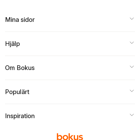
Carrie J. Preston
,
Arthu
Little
,
Richard Emmert
,
Ashley Thorpe
Mina sidor
Hjälp
Om Bokus
Populärt
Inspiration