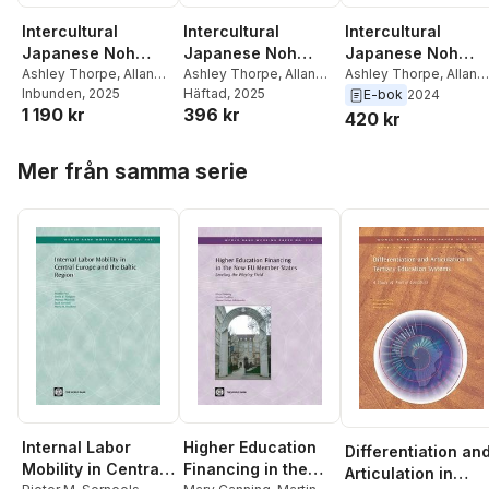
Intercultural
Intercultural
Intercultural
Japanese Noh
Japanese Noh
Japanese Noh
Theatre
Ashley Thorpe
,
Allan
Theatre
Ashley Thorpe
,
Allan
Theatre
Ashley Thorpe
,
Allan
Marett
Inbunden
,
Greg Giovanni
, 2025
,
Marett
Häftad
,
, 2025
Greg Giovanni
,
Marett
,
Greg Giovanni
,
E-bok
2024
1 190 kr
396 kr
Jannette Cheong
,
Jannette Cheong
,
Jannette Cheong
,
420 kr
Deborah Brevoort
,
Deborah Brevoort
,
Deborah Brevoort
,
Carrie J. Preston
,
Arthur
Carrie J. Preston
,
Arthur
Carrie J. Preston
,
Arthu
Hoppa över listan
Mer från samma serie
Little
,
Richard Emmert
,
Little
,
Richard Emmert
,
Little
,
Richard Emmert
,
Ashley Thorpe
Ashley Thorpe
Ashley Thorpe
Internal Labor
Higher Education
Differentiation an
Mobility in Central
Financing in the
Articulation in