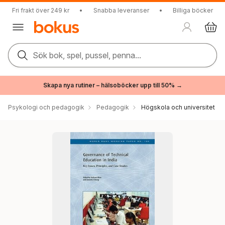
Fri frakt över 249 kr
•
Snabba leveranser
•
Billiga böcker
Sök bok, spel, pussel, penna...
Skapa nya rutiner – hälsoböcker upp till 50% →
Psykologi och pedagogik
Pedagogik
Högskola och universitet