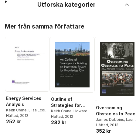
Utforska kategorier
Hoppa över listan
Mer från samma författare
Energy Services
Outline of
Analysis
Strategies for
Overcoming
Keith Crane
,
Liisa Ecola
,
Building an
Keith Crane
,
Howard J.
Obstacles to Peac
Scott Hassell
Häftad
, 2012
,
Shanthi
Shatz
Häftad
,
Shanthi Nataraj
, 2012
,
Innovation System
James Dobbins
,
Laure
252 kr
Nataraj
282 kr
Steven W. Popper
,
Xiao
for Knowledge City
E. Miller
Häftad
, 2013
,
Stephanie
Wang
352 kr
Pezard
,
Christopher S.
Chivvis
,
Julie E. Taylor