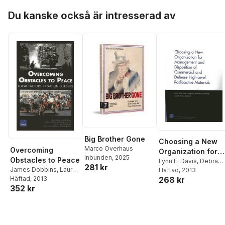
Hoppa över listan
Keith Crane
,
Calin
Du kanske också är intresserad av
Trenkov-Wermuth
,
Tewodaj Mengistu
Big Brother Gone
Choosing a New
Marco Overhaus
Overcoming
Organization for
Inbunden
, 2025
Obstacles to Peace
Management and
Lynn E. Davis
,
Debra
281 kr
James Dobbins
,
Laurel
Knopman
Häftad
, 2013
,
Michael D.
Disposition of
E. Miller
Häftad
, 2013
,
Stephanie
268 kr
Greenberg
,
Laurel E.
Commercial and
352 kr
Pezard
,
Christopher S.
Miller
,
Abby Doll
Defense High-
Chivvis
,
Julie E. Taylor
,
Level Radioactive
Keith Crane
,
Calin
Materials
Trenkov-Wermuth
,
Tewodaj Mengistu