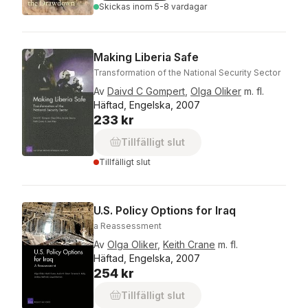
Skickas
inom 5-8 vardagar
Making Liberia Safe
Transformation of the National Security Sector
Av
Daivd C Gompert
,
Olga Oliker
m. fl.
Häftad, Engelska, 2007
233 kr
Tillfälligt slut
Tillfälligt slut
U.S. Policy Options for Iraq
a Reassessment
Av
Olga Oliker
,
Keith Crane
m. fl.
Häftad, Engelska, 2007
254 kr
Tillfälligt slut