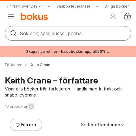
Fri frakt över 249 kr
•
Snabba leveranser
•
Billiga böcker
Sök bok, spel, pussel, penna...
Skapa nya rutiner – hälsoböcker upp till 50% →
Författare
Keith Crane
Keith Crane – författare
Visar alla böcker från författaren . Handla med fri frakt och
snabb leverans.
16
produkter
Filtrera
Sortera:
Trendande