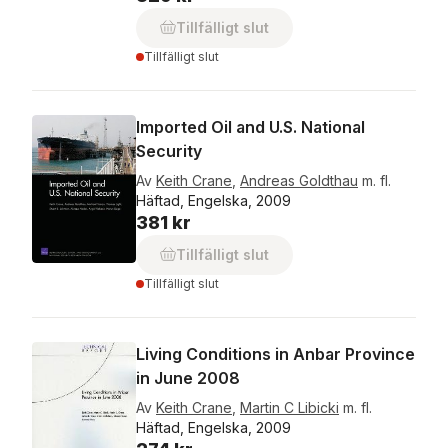
Tillfälligt slut
Tillfälligt slut
Imported Oil and U.S. National
Security
Av
Keith Crane
,
Andreas Goldthau
m. fl.
Häftad, Engelska, 2009
381 kr
Tillfälligt slut
Tillfälligt slut
Living Conditions in Anbar Province
in June 2008
Av
Keith Crane
,
Martin C Libicki
m. fl.
Häftad, Engelska, 2009