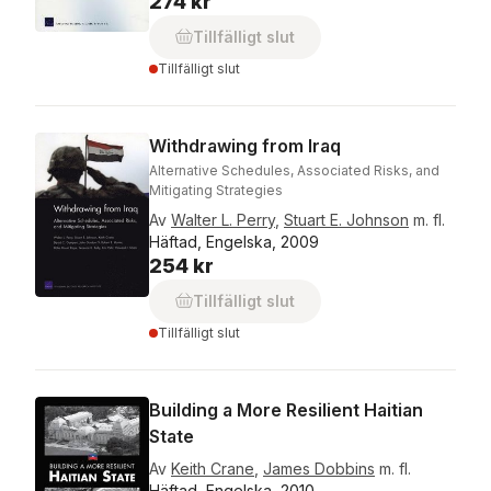
274 kr
Tillfälligt slut
Tillfälligt slut
Withdrawing from Iraq
Alternative Schedules, Associated Risks, and
Mitigating Strategies
Av
Walter L. Perry
,
Stuart E. Johnson
m. fl.
Häftad, Engelska, 2009
254 kr
Tillfälligt slut
Tillfälligt slut
Building a More Resilient Haitian
State
Av
Keith Crane
,
James Dobbins
m. fl.
Häftad, Engelska, 2010