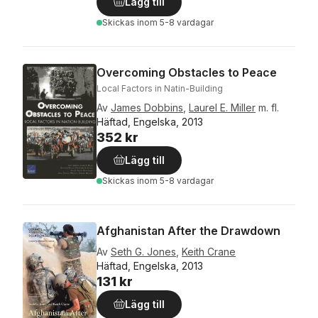
Lägg till
Skickas
inom 5-8 vardagar
Overcoming Obstacles to Peace
Local Factors in Natin-Building
Av
James Dobbins
,
Laurel E. Miller
m. fl.
Häftad, Engelska, 2013
352 kr
Lägg till
Skickas
inom 5-8 vardagar
Afghanistan After the Drawdown
Av
Seth G. Jones
,
Keith Crane
Häftad, Engelska, 2013
131 kr
Lägg till