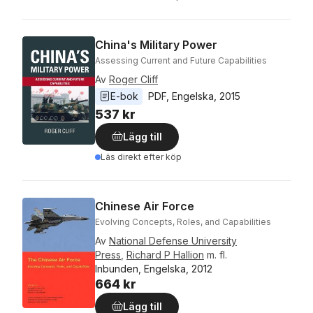
China's Military Power
Assessing Current and Future Capabilities
Av
Roger Cliff
E-bok
PDF
, 
Engelska
, 
2015
537 kr
Lägg till
Läs direkt efter köp
Chinese Air Force
Evolving Concepts, Roles, and Capabilities
Av
National Defense University
Press
,
Richard P Hallion
m. fl.
Inbunden, Engelska, 2012
664 kr
Lägg till