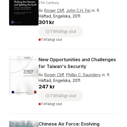
21st Century
Av
Roger Cliff
,
John C.H. Fei
m. fl.
Häftad, Engelska, 2011
301 kr
Tillfälligt slut
Tillfälligt slut
New Opportunities and Challenges
for Taiwan's Security
Av
Roger Cliff
,
Phillip C. Saunders
m. fl.
Häftad, Engelska, 2011
247 kr
Tillfälligt slut
Tillfälligt slut
Chinese Air Force: Evolving