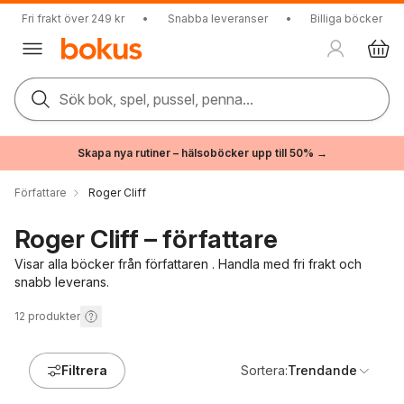
Fri frakt över 249 kr
•
Snabba leveranser
•
Billiga böcker
Sök bok, spel, pussel, penna...
Skapa nya rutiner – hälsoböcker upp till 50% →
Författare
Roger Cliff
Roger Cliff – författare
Visar alla böcker från författaren . Handla med fri frakt och
snabb leverans.
12
produkter
Filtrera
Sortera:
Trendande