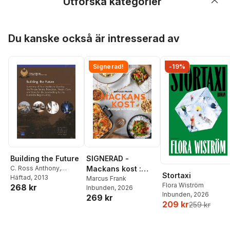
Utforska kategorier
Hoppa över listan
Du kanske också är intresserad av
Signerad!
-19%
SIGNERAD -
Building the Future
Mackans kost :
C. Ross Anthony
,
Stortaxi
Michael L. Hansen
Häftad
, 2013
,
Middagar och
Marcus Frank
Flora Wiström
268 kr
Krishna B. Kumar
,
Inbunden
, 2026
matlådor
Inbunden
, 2026
Howard J. Shatz
,
269 kr
209 kr
259 kr
Georges Vernez