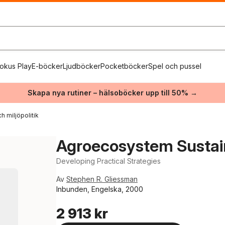
okus Play
E-böcker
Ljudböcker
Pocketböcker
Spel och pussel
Skapa nya rutiner – hälsoböcker upp till 50% →
h miljöpolitik
Agroecosystem Sustain
Developing Practical Strategies
Av
Stephen R. Gliessman
Inbunden, Engelska, 2000
2 913 kr