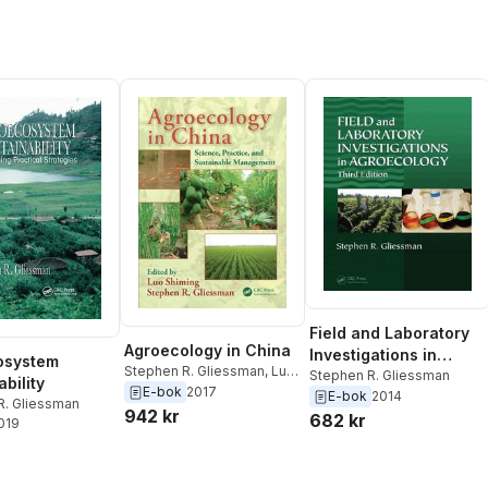
Field and Laboratory
Agroecology in China
Investigations in
osystem
Stephen R. Gliessman
,
Luo
Agroecology
Stephen R. Gliessman
bility
Shiming
E-bok
2017
E-bok
2014
R. Gliessman
942 kr
682 kr
2019