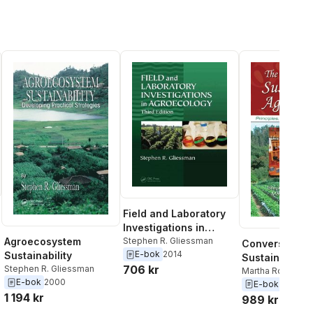
Field and Laboratory
Investigations in
Agroecology
Stephen R. Gliessman
Agroecosystem
Conversion to
E-bok
2014
Sustainability
Sustainable
706 kr
Stephen R. Gliessman
Agriculture
Martha Rosemey
E-bok
2000
Stephen R. Glie
E-bok
2009
1 194 kr
989 kr