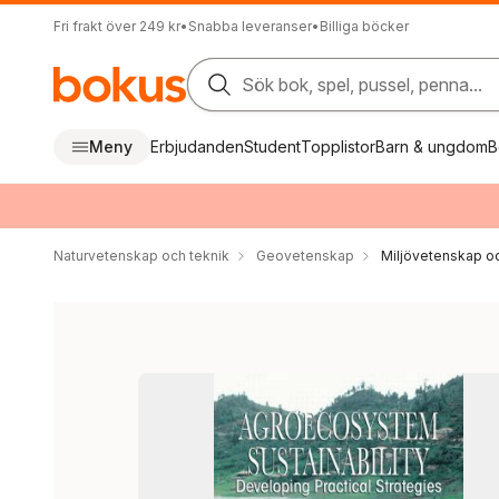
Fri frakt över 249 kr
•
Snabba leveranser
•
Billiga böcker
Sök bok, spel, pussel, penna...
Meny
Erbjudanden
Student
Topplistor
Barn & ungdom
B
Naturvetenskap och teknik
Geovetenskap
Miljövetenskap oc