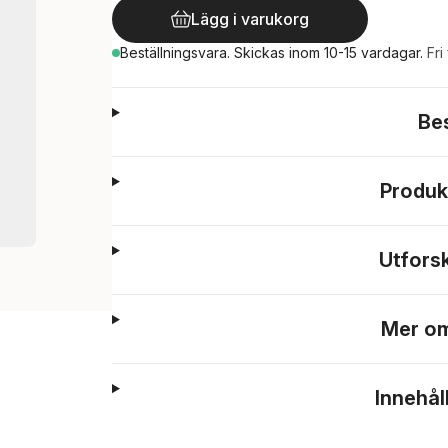
Lägg i varukorg
Beställningsvara.
Skickas
inom 10-15 vardagar
.
Fri
Be
Produk
Utfors
Mer om
Innehål