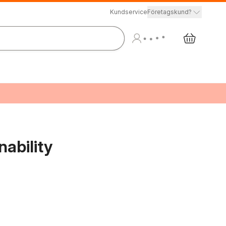
Kundservice
Företagskund?
ability