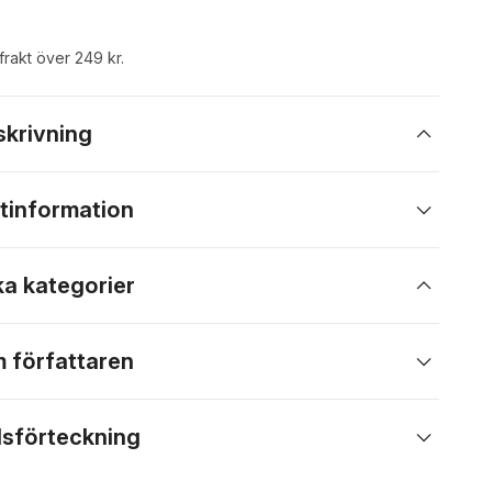
 frakt över 249 kr.
skrivning
tinformation
ka kategorier
 författaren
lsförteckning