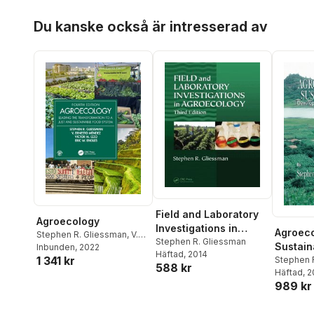
Hoppa över listan
Du kanske också är intresserad av
Field and Laboratory
Agroecology
Investigations in
Agroec
Stephen R. Gliessman
,
V.
Agroecology
Stephen R. Gliessman
Sustaina
Ernesto Méndez
Inbunden
, 2022
,
Victor M.
Häftad
, 2014
1 341 kr
Stephen 
Izzo
,
Eric W. Engles
588 kr
Häftad
, 
989 kr