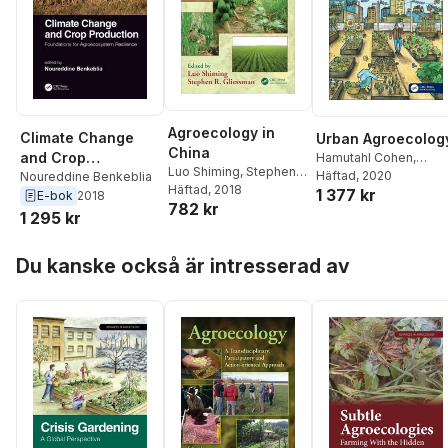
Agroecology in
Climate Change
Urban Agroecolog
China
and Crop
Hamutahl Cohen
,
Luo Shiming
,
Stephen
Monika Egerer
Häftad
, 2020
Production
Noureddine Benkeblia
R. Gliessman
Häftad
, 2018
1 377 kr
E-bok
2018
782 kr
1 295 kr
Hoppa över listan
Du kanske också är intresserad av