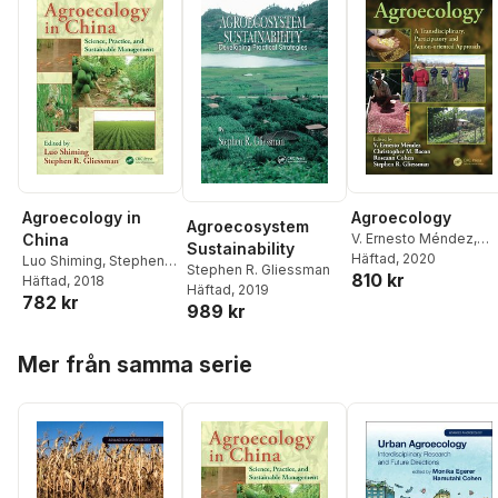
Agroecology in
Agroecology
Agroecosystem
China
V. Ernesto Méndez
,
Sustainability
Christopher M. Bacon
Häftad
, 2020
,
Luo Shiming
,
Stephen
Stephen R. Gliessman
810 kr
Roseann Cohen
,
R. Gliessman
Häftad
, 2018
Häftad
, 2019
Stephen R. Gliessman
782 kr
989 kr
Hoppa över listan
Mer från samma serie