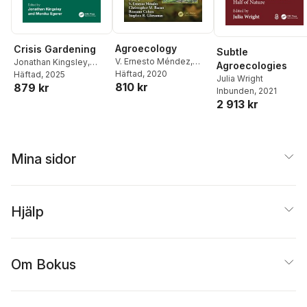
Agroecology
Crisis Gardening
Subtle
V. Ernesto Méndez
,
Jonathan Kingsley
,
Agroecologies
Christopher M. Bacon
Häftad
, 2020
,
Monika Egerer
Häftad
, 2025
Julia Wright
810 kr
Roseann Cohen
,
879 kr
Inbunden
, 2021
Stephen R. Gliessman
2 913 kr
Mina sidor
Hjälp
Om Bokus