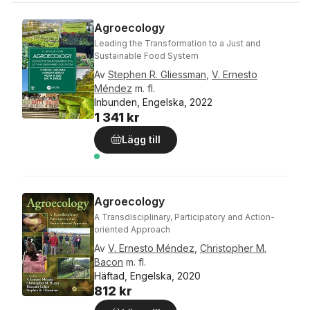
Agroecology
Leading the Transformation to a Just and
Sustainable Food System
Av
Stephen R. Gliessman
,
V. Ernesto
Méndez
m. fl.
Inbunden, Engelska, 2022
1 341 kr
Lägg till
Agroecology
A Transdisciplinary, Participatory and Action-
oriented Approach
Av
V. Ernesto Méndez
,
Christopher M.
Bacon
m. fl.
Häftad, Engelska, 2020
812 kr