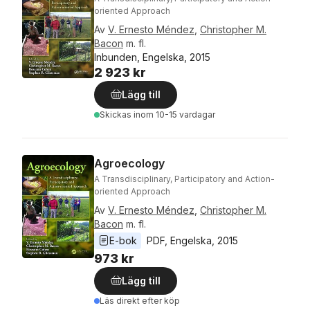
oriented Approach
Av
V. Ernesto Méndez
,
Christopher M.
Bacon
m. fl.
Inbunden, Engelska, 2015
2 923 kr
Lägg till
Skickas
inom 10-15 vardagar
Agroecology
A Transdisciplinary, Participatory and Action-
oriented Approach
Av
V. Ernesto Méndez
,
Christopher M.
Bacon
m. fl.
E-bok
PDF
, 
Engelska
, 
2015
973 kr
Lägg till
Läs direkt efter köp