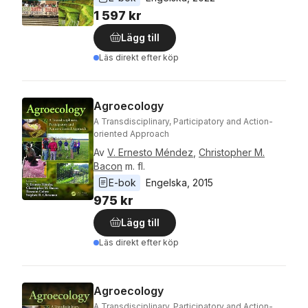
1 597 kr
Lägg till
Läs direkt efter köp
Agroecology
A Transdisciplinary, Participatory and Action-
oriented Approach
Av
V. Ernesto Méndez
,
Christopher M.
Bacon
m. fl.
E-bok
Engelska
, 
2015
975 kr
Lägg till
Läs direkt efter köp
Agroecology
A Transdisciplinary, Participatory and Action-