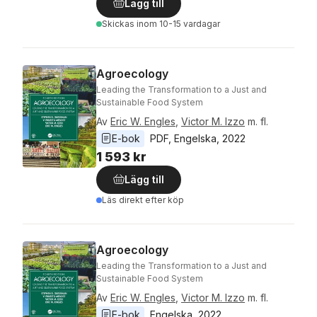
Lägg till
Skickas
inom 10-15 vardagar
Agroecology
Leading the Transformation to a Just and
Sustainable Food System
Av
Eric W. Engles
,
Victor M. Izzo
m. fl.
E-bok
PDF
, 
Engelska
, 
2022
1 593 kr
Lägg till
Läs direkt efter köp
Agroecology
Leading the Transformation to a Just and
Sustainable Food System
Av
Eric W. Engles
,
Victor M. Izzo
m. fl.
E-bok
Engelska
, 
2022