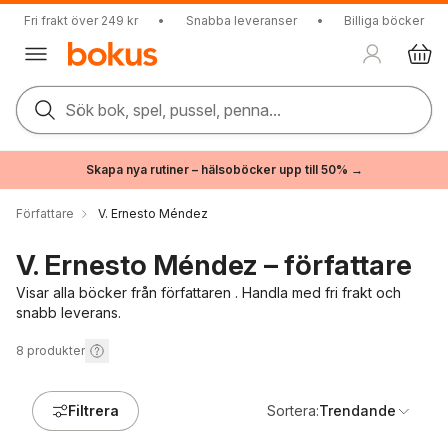
Fri frakt över 249 kr
•
Snabba leveranser
•
Billiga böcker
Sök bok, spel, pussel, penna...
Skapa nya rutiner – hälsoböcker upp till 50% →
Författare
V. Ernesto Méndez
V. Ernesto Méndez – författare
Visar alla böcker från författaren . Handla med fri frakt och
snabb leverans.
8
produkter
Filtrera
Sortera:
Trendande