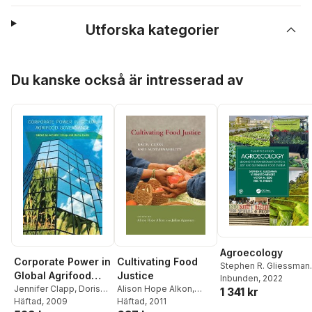
Utforska kategorier
Hoppa över listan
Du kanske också är intresserad av
Agroecology
Corporate Power in
Cultivating Food
Stephen R. Gliessman
,
Global Agrifood
Justice
V. Ernesto Méndez
Inbunden
, 2022
,
Governance
Jennifer Clapp
,
Doris
Alison Hope Alkon
,
1 341 kr
Victor M. Izzo
,
Eric W.
Fuchs
Häftad
, 2009
Julian Agyeman
Häftad
, 2011
Engles