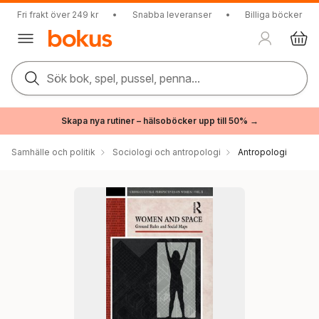
Fri frakt över 249 kr
•
Snabba leveranser
•
Billiga böcker
Sök bok, spel, pussel, penna...
Skapa nya rutiner – hälsoböcker upp till 50% →
Samhälle och politik
Sociologi och antropologi
Antropologi