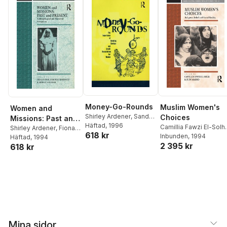
Money-Go-Rounds
Muslim Women's
Women and
Shirley Ardener
,
Sandra
Choices
Missions: Past and
Burman
Häftad
, 1996
Camillia Fawzi El-Solh
,
Present
Shirley Ardener
,
Fiona
618 kr
Judy Mabro
Inbunden
, 1994
Bowie
Häftad
,
, 1994
Deborah
2 395 kr
618 kr
Kirkwood
Mina sidor