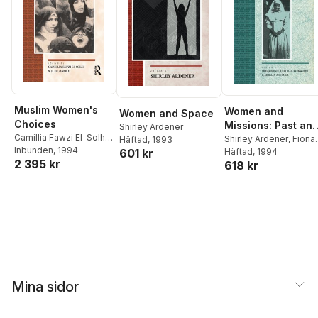
Muslim Women's
Women and
Women and Space
Choices
Missions: Past an
Shirley Ardener
Camillia Fawzi El-Solh
,
Present
Shirley Ardener
,
Fiona
Häftad
, 1993
Judy Mabro
Inbunden
, 1994
601 kr
Bowie
Häftad
,
, 1994
Deborah
2 395 kr
618 kr
Kirkwood
Mina sidor