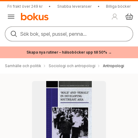
Fri frakt över 249 kr
•
Snabba leveranser
•
Billiga böcker
Sök bok, spel, pussel, penna...
Skapa nya rutiner – hälsoböcker upp till 50% →
Samhälle och politik
Sociologi och antropologi
Antropologi