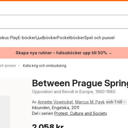
okus Play
E-böcker
Ljudböcker
Pocketböcker
Spel och pussel
Skapa nya rutiner – hälsoböcker upp till 50% →
 och ämnen
Kalla krig och ombudskrig
Between Prague Sprin
Opposition and Revolt in Europe, 1960-1980
Av
Annette Vowinckel
,
Marcus M. Payk
och 1 till
Inbunden, Engelska, 2011
Del i serien
Protest, Culture and Society
2 058 kr