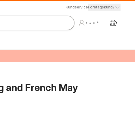
Kundservice
Företagskund?
g and French May