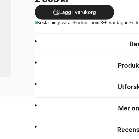
Lägg i varukorg
Beställningsvara.
Skickas
inom 3-6 vardagar
.
Fri f
Be
Produk
Utfors
Mer om
Recens