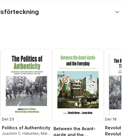
lsförteckning
Del 25
Del 18
Politics of Authenticity
Revolution be
Between the Avant-
Joachim C. Häberlen
,
Mark
Revolution
garde and the