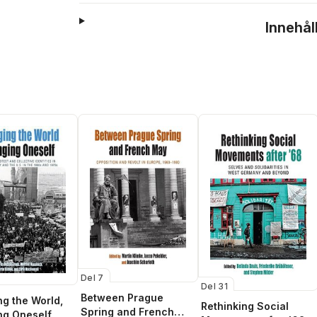
Innehål
Del 7
Del 31
Between Prague
g the World,
Rethinking Social
Spring and French
ng Oneself