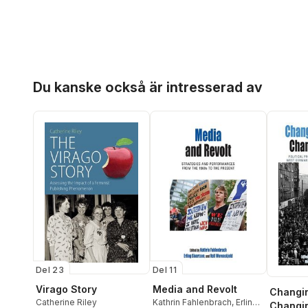
Hoppa över listan
Du kanske också är intresserad av
Del 23
Del 11
Virago Story
Media and Revolt
Changin
Catherine Riley
Kathrin Fahlenbrach
,
Erling
Changi