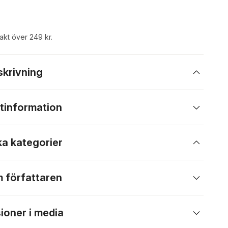
rakt över 249 kr.
skrivning
tinformation
ka kategorier
 författaren
ioner i media