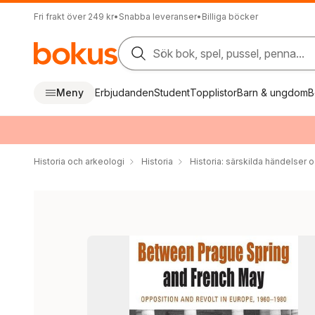
Fri frakt över 249 kr
•
Snabba leveranser
•
Billiga böcker
Sök bok, spel, pussel, penna...
Meny
Erbjudanden
Student
Topplistor
Barn & ungdom
B
Historia och arkeologi
Historia
Historia: särskilda händelser