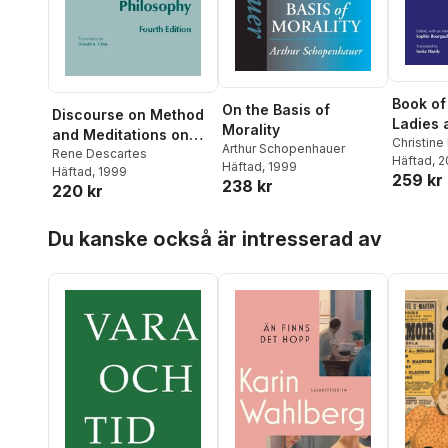
Book of 
On the Basis of
Discourse on Method
Ladies 
Morality
and Meditations on
Writing
Christine
Arthur Schopenhauer
First Philosophy
Rene Descartes
Rebecca 
Häftad
, 
Häftad
, 1999
Häftad
, 1999
259 kr
Bourgault
238 kr
220 kr
Hoppa över listan
Du kanske också är intresserad av