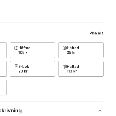
Visa alla
Häftad
Häftad
105 kr
35 kr
E-bok
Häftad
23 kr
113 kr
skrivning