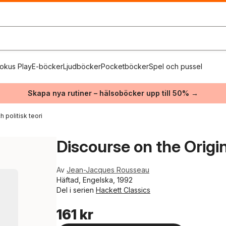
okus Play
E-böcker
Ljudböcker
Pocketböcker
Spel och pussel
Skapa nya rutiner – hälsoböcker upp till 50% →
 politisk teori
Discourse on the Origin
Av
Jean-Jacques Rousseau
Häftad, Engelska, 1992
Del i serien
Hackett Classics
161 kr