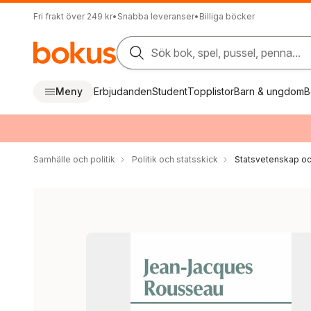
Fri frakt över 249 kr
•
Snabba leveranser
•
Billiga böcker
Sök bok, spel, pussel, penna...
Meny
Erbjudanden
Student
Topplistor
Barn & ungdom
B
Samhälle och politik
Politik och statsskick
Statsvetenskap och