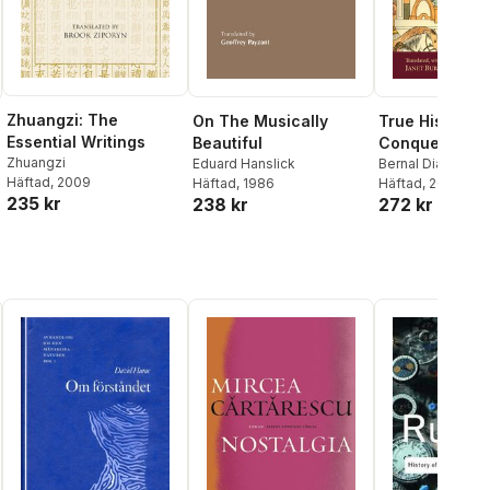
Zhuangzi: The
On The Musically
True History o
Essential Writings
Beautiful
Conquest of 
Zhuangzi
Eduard Hanslick
Spain
Bernal Diaz del Ca
Häftad
, 2009
Häftad
, 1986
Häftad
, 2012
235 kr
238 kr
272 kr