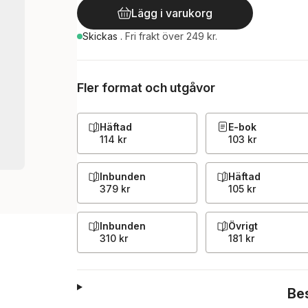
Lägg i varukorg
Skickas
.
Fri frakt över 249 kr.
Fler format och utgåvor
Häftad
E-bok
114 kr
103 kr
Inbunden
Häftad
379 kr
105 kr
Inbunden
Övrigt
310 kr
181 kr
Be