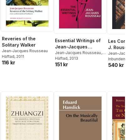
Reveries of the
Essential Writings of
Les Confessio
Solitary Walker
Jean-Jacques
J. Rousseau
Jean-Jacques Rousseau
Rousseau
Jean-Jacques Rousseau
,
Jean-Jacques R
Häftad
, 2011
Leo Damrosch
Häftad
, 2013
Inbunden
, 2022
116 kr
151 kr
540 kr