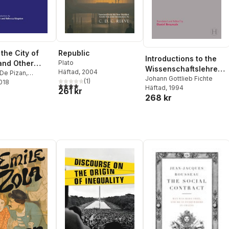
the City of
Republic
Introductions to the
and Other
Plato
Wissenschaftslehre
Häftad
, 2004
s
 De Pizan
,
and Other Writings
Johann Gottlieb Fichte
(
1
)
Kingston
2018
,
Sophie
4,0
utav 5 stjärnor. Totalt antal röster:
Häftad
, 1994
(1797-1800)
261 kr
268 kr