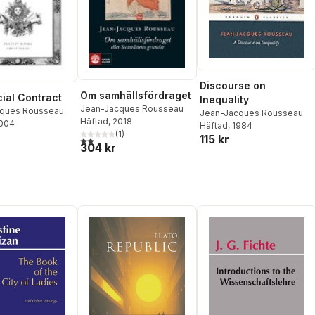
Discourse on
Om samhällsfördraget
ial Contract
Inequality
Jean-Jacques Rousseau
cques Rousseau
Jean-Jacques Rousseau
Häftad
, 2018
2004
Häftad
, 1984
(
1
)
115 kr
2,0
utav 5 stjärnor. Totalt antal röster:
304 kr