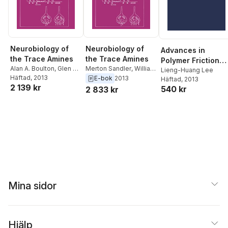
Neurobiology of
Neurobiology of
Advances in
the Trace Amines
the Trace Amines
Polymer Friction
Alan A. Boulton
,
Glen B.
Merton Sandler
,
William
and Wear
Lieng-Huang Lee
Baker
Häftad
,
William G.
, 2013
G. Dewhurst
,
Glen B.
E-bok
2013
Häftad
, 2013
2 139 kr
Dewhurst
,
Merton
Baker
,
Alan A. Boulton
540 kr
2 833 kr
Sandler
Mina sidor
Hjälp