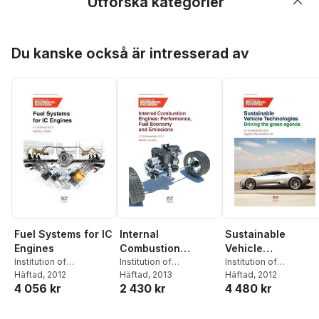
Utforska kategorier
Hoppa över listan
Du kanske också är intresserad av
Fuel Systems for IC
Internal
Sustainable
Engines
Combustion
Vehicle
Institution of
Engines
Institution of
Technologies
Institution of
Mechanical Engineers
Häftad
, 2012
Mechanical Engineers
Häftad
, 2013
Mechanical Engineers
Häftad
, 2012
4 056 kr
2 430 kr
4 480 kr