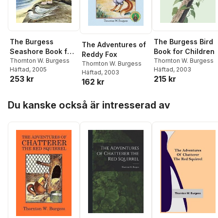
The Burgess
The Burgess Bird
The Adventures of
Seashore Book for
Book for Children
Reddy Fox
Children
Thornton W. Burgess
Thornton W. Burgess
Thornton W. Burgess
Häftad
, 2005
Häftad
, 2003
Häftad
, 2003
253 kr
215 kr
162 kr
Hoppa över listan
Du kanske också är intresserad av