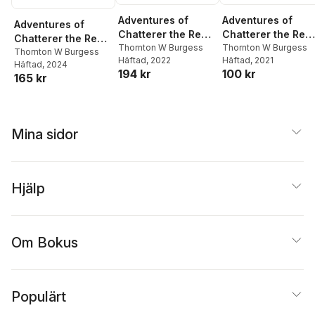
Adventures of
Adventures of
Adventures of
Chatterer the Red
Chatterer the Red
Chatterer the Red
Squirrel
Thornton W Burgess
Squirrel
Thornton W Burgess
Squirrel
Thornton W Burgess
Häftad
, 2022
Häftad
, 2021
Häftad
, 2024
194 kr
100 kr
165 kr
Mina sidor
Hjälp
Om Bokus
Populärt