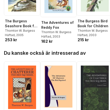
The Burgess
The Burgess Bird
The Adventures of
Seashore Book for
Book for Children
Reddy Fox
Children
Thornton W. Burgess
Thornton W. Burgess
Thornton W. Burgess
Häftad
, 2005
Häftad
, 2003
Häftad
, 2003
253 kr
215 kr
162 kr
Hoppa över listan
Du kanske också är intresserad av