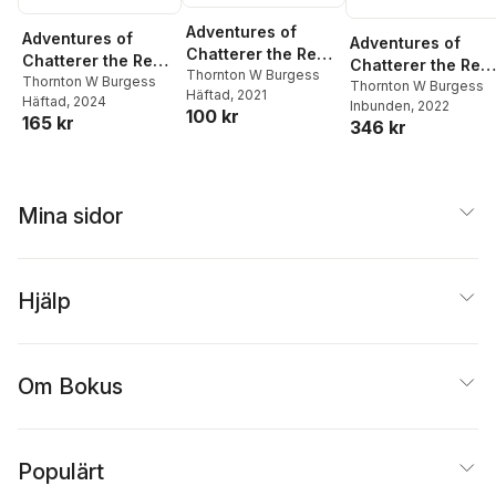
Adventures of
Adventures of
Adventures of
Chatterer the Red
Chatterer the Red
Chatterer the Red
Squirrel
Thornton W Burgess
Squirrel
Thornton W Burgess
Squirrel
Thornton W Burgess
Häftad
, 2021
Häftad
, 2024
Inbunden
, 2022
100 kr
165 kr
346 kr
Mina sidor
Hjälp
Om Bokus
Populärt