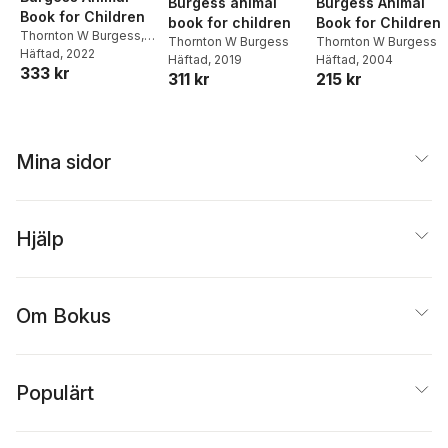
Burgess animal
Burgess Animal
Book for Children
book for children
Book for Children
Thornton W Burgess
,
Thornton W Burgess
Thornton W Burgess
Louis Agassiz Fuertes
Häftad
, 2022
Häftad
, 2019
Häftad
, 2004
333 kr
311 kr
215 kr
Mina sidor
Hjälp
Om Bokus
Populärt