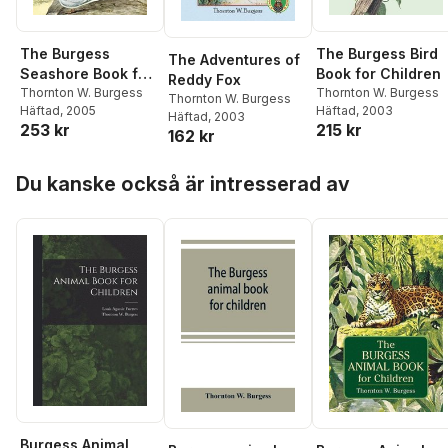
The Burgess
The Burgess Bird
The Adventures of
Seashore Book for
Book for Children
Reddy Fox
Children
Thornton W. Burgess
Thornton W. Burgess
Thornton W. Burgess
Häftad
, 2005
Häftad
, 2003
Häftad
, 2003
253 kr
215 kr
162 kr
Hoppa över listan
Du kanske också är intresserad av
Burgess Animal