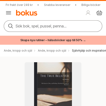
Fri frakt över 249 kr
•
Snabba leveranser
•
Billiga böcker
Sök bok, spel, pussel, penna...
Skapa nya rutiner – hälsoböcker upp till 50% →
Ande, kropp och själ
Ande, kropp och själ
Självhjälp och inspiratio