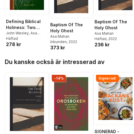
Defining Biblical
Baptism Of The
Baptism Of The
Holiness: Two
Holy Ghost
Holy Ghost
Views of Christian
John Wesley
,
Asa
Asa Mahan
Asa Mahan
Mahan
Häftad
Häftad
, 2022
Perfection
Inbunden
, 2022
278 kr
236 kr
373 kr
Hoppa över listan
Du kanske också är intresserad av
-14%
Signerad!
SIGNERAD -