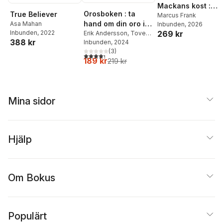
Mackans kost :
Orosboken : ta
True Believer
Middagar och
Marcus Frank
hand om din oro i
Asa Mahan
Inbunden
, 2026
matlådor
269 kr
Inbunden
, 2022
fem steg
Erik Andersson
,
Tove
388 kr
Wahlund
Inbunden
, 2024
(
3
)
4,3
utav 5 stjärnor. Totalt antal röster:
189 kr
219 kr
Mina sidor
Hjälp
Om Bokus
Populärt