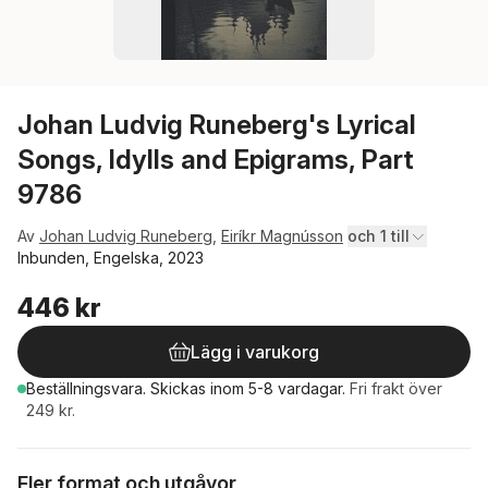
Johan Ludvig Runeberg's Lyrical
Songs, Idylls and Epigrams, Part
9786
Av
Johan Ludvig Runeberg
,
Eiríkr Magnússon
och 1 till
Inbunden, Engelska, 2023
446 kr
Lägg i varukorg
Beställningsvara.
Skickas
inom 5-8 vardagar
.
Fri frakt över
249 kr.
Fler format och utgåvor