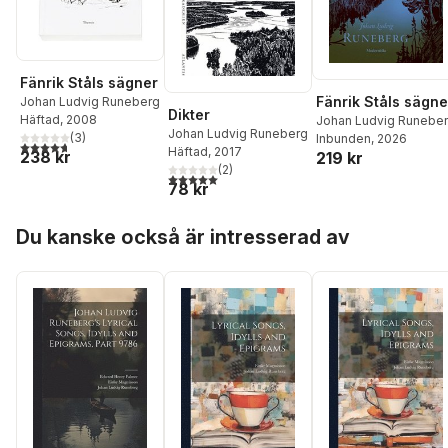
Fänrik Ståls sägner
Fänrik Ståls sägne
Johan Ludvig Runeberg
Dikter
Häftad
, 2008
Johan Ludvig Runebe
Johan Ludvig Runeberg
(
3
)
Inbunden
, 2026
4,7
utav 5 stjärnor. Totalt antal röster:
Häftad
, 2017
238 kr
219 kr
(
2
)
5,0
utav 5 stjärnor. Totalt antal röster:
78 kr
Hoppa över listan
Du kanske också är intresserad av