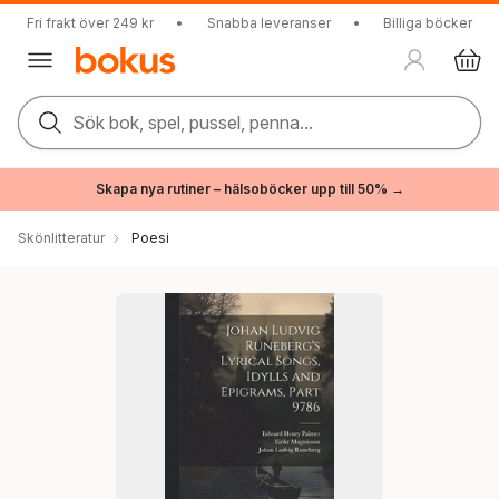
Fri frakt över 249 kr
•
Snabba leveranser
•
Billiga böcker
Sök bok, spel, pussel, penna...
Skapa nya rutiner – hälsoböcker upp till 50% →
Skönlitteratur
Poesi