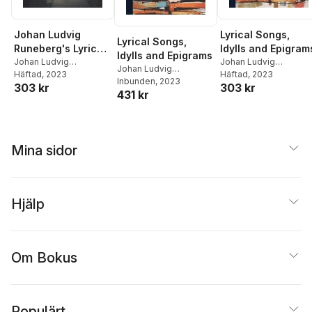
Johan Ludvig
Lyrical Songs,
Lyrical Songs,
Runeberg's Lyrical
Idylls and Epigram
Idylls and Epigrams
Songs, Idylls and
Johan Ludvig
Johan Ludvig
Johan Ludvig
Runeberg
Häftad
, 2023
,
Eiríkr
Runeberg
Häftad
, 2023
,
Eiríkr
Epigrams, Part
Runeberg
Inbunden
, 2023
,
Eiríkr
303 kr
303 kr
Magnússon
,
Edward
Magnússon
9786
431 kr
Magnússon
Henry Palmer
Mina sidor
Hjälp
Om Bokus
Populärt