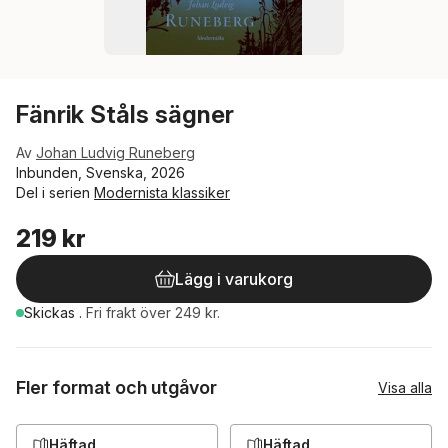
Fänrik Ståls sägner
Av
Johan Ludvig Runeberg
Inbunden, Svenska, 2026
Del i serien
Modernista klassiker
219 kr
Lägg i varukorg
Skickas
.
Fri frakt över 249 kr.
Fler format och utgåvor
Visa alla
Häftad
Häftad