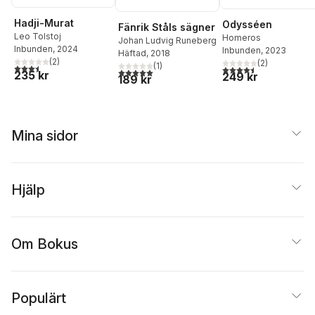
Hadji-Murat
Odysséen
Fänrik Ståls sägner
Leo Tolstoj
Homeros
Johan Ludvig Runeberg
Inbunden
, 2024
Inbunden
, 2023
Häftad
, 2018
(
2
)
(
2
)
(
1
)
3,5
utav 5 stjärnor. Totalt antal röster:
4,5
utav 5 stjärnor. Tota
5,0
utav 5 stjärnor. Totalt antal röster:
235 kr
249 kr
189 kr
Mina sidor
Hjälp
Om Bokus
Populärt