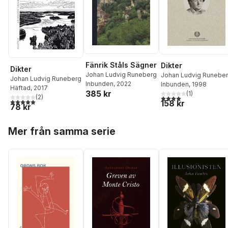
Fänrik Ståls Sägner
Dikter
Dikter
Johan Ludvig Runeberg
Johan Ludvig Runebe
Johan Ludvig Runeberg
Inbunden
, 2022
Inbunden
, 1998
Häftad
, 2017
385 kr
(
1
)
(
2
)
4,0
utav 5 stjärnor. Tota
5,0
utav 5 stjärnor. Totalt antal röster:
158 kr
78 kr
Hoppa över listan
Mer från samma serie