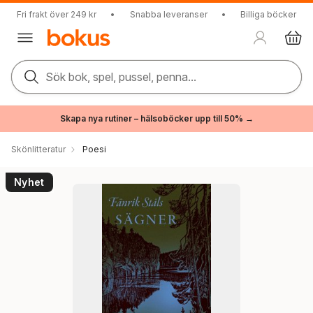
Fri frakt över 249 kr
•
Snabba leveranser
•
Billiga böcker
Sök bok, spel, pussel, penna...
Skapa nya rutiner – hälsoböcker upp till 50% →
Skönlitteratur
Poesi
Nyhet