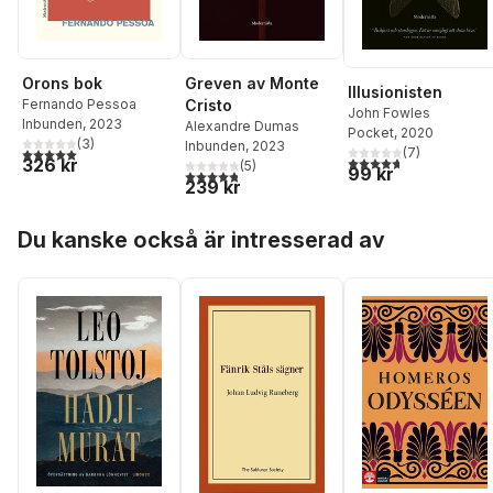
Orons bok
Greven av Monte
Illusionisten
Fernando Pessoa
Cristo
John Fowles
Inbunden
, 2023
Alexandre Dumas
Pocket
, 2020
(
3
)
Inbunden
, 2023
5,0
utav 5 stjärnor. Totalt antal röster:
(
7
)
4,7
utav 5 stjärnor. Tota
326 kr
(
5
)
99 kr
4,8
utav 5 stjärnor. Totalt antal röster:
239 kr
Hoppa över listan
Du kanske också är intresserad av