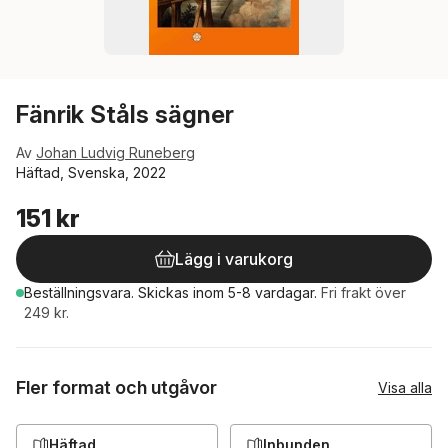
Fänrik Ståls sägner
Av
Johan Ludvig Runeberg
Häftad, Svenska, 2022
151 kr
Lägg i varukorg
Beställningsvara.
Skickas
inom 5-8 vardagar
.
Fri frakt över
249 kr.
Fler format och utgåvor
Visa alla
Häftad
Inbunden