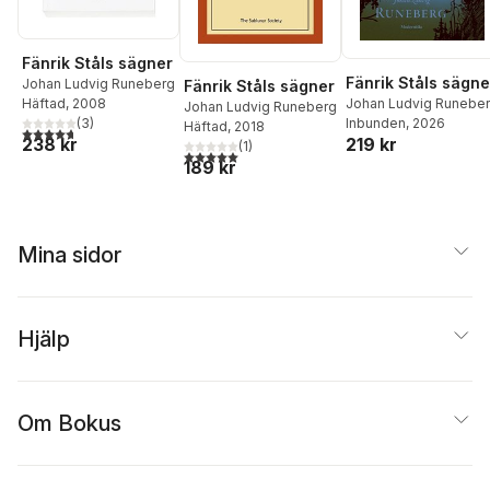
Fänrik Ståls sägner
Fänrik Ståls sägne
Johan Ludvig Runeberg
Fänrik Ståls sägner
Häftad
, 2008
Johan Ludvig Runebe
Johan Ludvig Runeberg
(
3
)
Inbunden
, 2026
Häftad
, 2018
4,7
utav 5 stjärnor. Totalt antal röster:
238 kr
219 kr
(
1
)
5,0
utav 5 stjärnor. Totalt antal röster:
189 kr
Mina sidor
Hjälp
Om Bokus