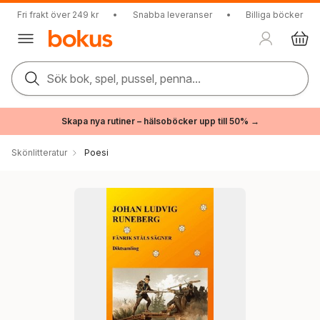
Fri frakt över 249 kr
•
Snabba leveranser
•
Billiga böcker
Sök bok, spel, pussel, penna...
Skapa nya rutiner – hälsoböcker upp till 50% →
Skönlitteratur
Poesi