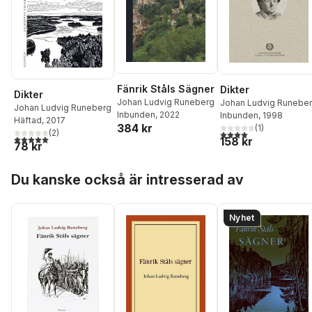
Fänrik Ståls Sägner
Dikter
Dikter
Johan Ludvig Runeberg
Johan Ludvig Runebe
Johan Ludvig Runeberg
Inbunden
, 2022
Inbunden
, 1998
Häftad
, 2017
384 kr
(
1
)
(
2
)
4,0
utav 5 stjärnor. Tota
5,0
utav 5 stjärnor. Totalt antal röster:
158 kr
78 kr
Hoppa över listan
Du kanske också är intresserad av
Nyhet