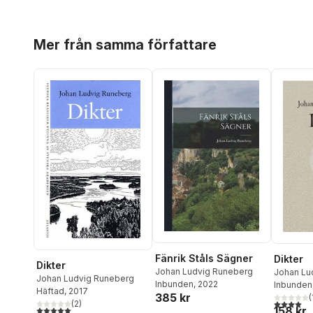
Hoppa över listan
Mer från samma författare
Fänrik Ståls Sägner
Dikter
Dikter
Johan Ludvig Runeberg
Johan Lu
Johan Ludvig Runeberg
Inbunden
, 2022
Inbunden
Häftad
, 2017
385 kr
(
4,0
utav 5 
(
2
)
5,0
utav 5 stjärnor. Totalt antal röster:
158 kr