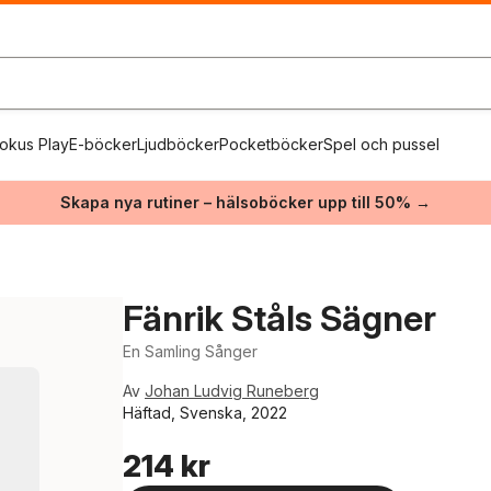
okus Play
E-böcker
Ljudböcker
Pocketböcker
Spel och pussel
Skapa nya rutiner – hälsoböcker upp till 50% →
Fänrik Ståls Sägner
En Samling Sånger
Av
Johan Ludvig Runeberg
Häftad, Svenska, 2022
214 kr