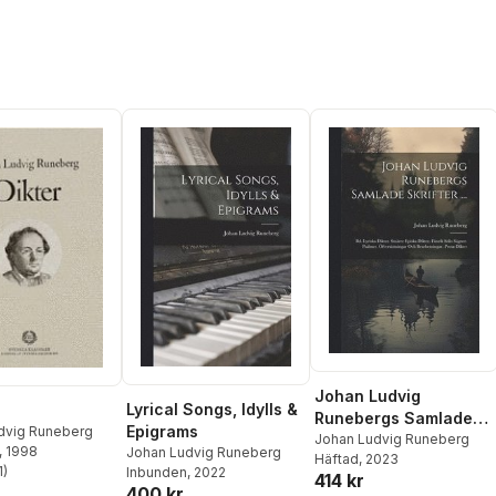
Johan Ludvig
Lyrical Songs, Idylls &
Runebergs Samlade
Epigrams
dvig Runeberg
Skrifter ...
Johan Ludvig Runeberg
, 1998
Johan Ludvig Runeberg
Häftad
, 2023
1
)
Inbunden
, 2022
414 kr
stjärnor. Totalt antal röster:
400 kr