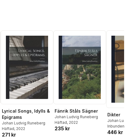
Lyrical Songs, Idylls &
Fänrik Ståls Sägner
Dikter
Epigrams
Johan Ludvig Runeberg
Johan Ludvig Ru
Häftad
, 2022
Johan Ludvig Runeberg
Inbunden
, 2022
235 kr
Häftad
, 2022
446 kr
271 kr