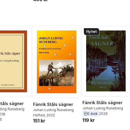
Nyhet
Fänrik Ståls sägner
Ståls sägner
Fänrik Ståls sägner
Johan Ludvig Runeberg
dvig Runeberg
Johan Ludvig Runeberg
E-bok
2026
2018
Häftad
, 2022
119 kr
1
)
151 kr
stjärnor. Totalt antal röster: