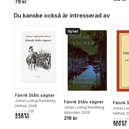
78 kr
Hoppa över listan
Du kanske också är intresserad av
Nyhet
Fänrik Ståls sägner
Johan Ludvig Runeberg
Fänrik Ståls sägner
Fänrik 
Häftad
, 2008
Johan Ludvig Runeberg
Johan Lu
(
3
)
Inbunden
, 2026
4,7
utav 5 stjärnor. Totalt antal röster:
Häftad
, 
238 kr
219 kr
(
5,0
utav 5 
189 kr