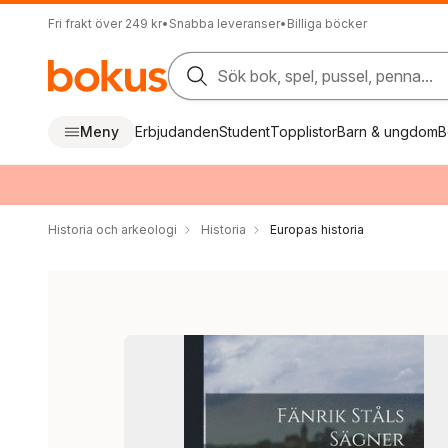
Fri frakt över 249 kr
•
Snabba leveranser
•
Billiga böcker
Sök bok, spel, pussel, penna...
Meny
Erbjudanden
Student
Topplistor
Barn & ungdom
B
Historia och arkeologi
Historia
Europas historia