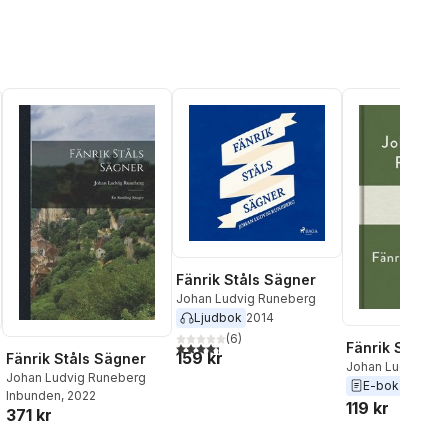
Fänrik Ståls Sägner
Johan Ludvig Runeberg
Ljudbok
2014
(
6
)
4,3
utav 5 stjärnor. Totalt antal röster:
Fänrik Ståls s
159 kr
Fänrik Ståls Sägner
Johan Ludvig Ru
Johan Ludvig Runeberg
E-bok
2022
Inbunden
, 2022
119 kr
371 kr