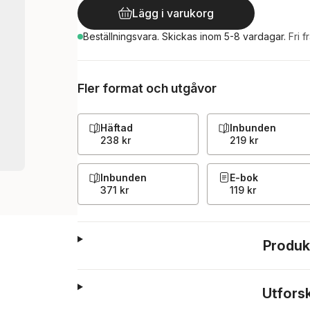
Lägg i varukorg
Beställningsvara.
Skickas
inom 5-8 vardagar
.
Fri f
Fler format och utgåvor
Häftad
Inbunden
238 kr
219 kr
Inbunden
E-bok
371 kr
119 kr
Produk
Utfors