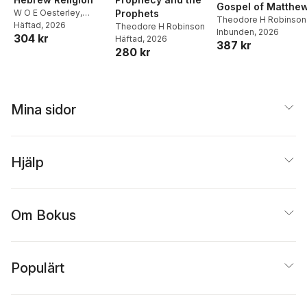
Gospel of Matthe
W O E Oesterley
,
Prophets
Theodore H Robinson
Theodore H Robinson
Häftad
, 2026
Theodore H Robinson
Inbunden
, 2026
304 kr
Häftad
, 2026
387 kr
280 kr
Mina sidor
Hjälp
Om Bokus
Populärt