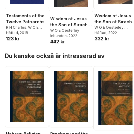
Testaments of the
Wisdom of Jesus
Wisdom of Jesus
Twelve Patriarchs
the Son of Sirach
the Son of Sirach
R H Charles
,
W O E
or Ecclesiasticus
W O E Oesterley
,
or Ecclesiasticus
W O E Oesterley
Oesterley
Häftad
, 2018
Cambridge at the
Häftad
, 2022
Inbunden
, 2022
123 kr
332 kr
University
442 kr
Hoppa över listan
Du kanske också är intresserad av
Hebrew Religion
Prophecy and the