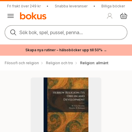
Fri frakt över 249 kr
•
Snabba leveranser
•
Billiga böcker
Sök bok, spel, pussel, penna...
Skapa nya rutiner – hälsoböcker upp till 50% →
Filosofi och religion
Religion och tro
Religion: allmänt