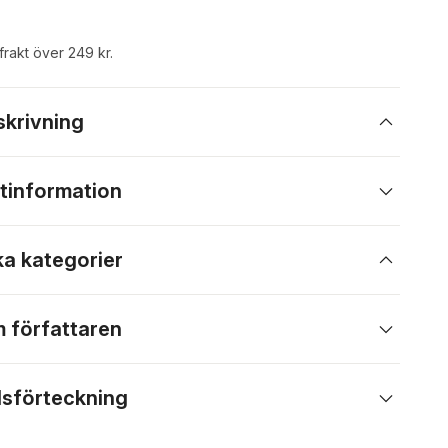
 frakt över 249 kr.
skrivning
tinformation
ka kategorier
 författaren
lsförteckning