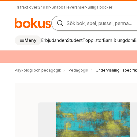
Fri frakt över 249 kr
•
Snabba leveranser
•
Billiga böcker
Sök bok, spel, pussel, penna...
Meny
Erbjudanden
Student
Topplistor
Barn & ungdom
B
Psykologi och pedagogik
Pedagogik
Undervisning i specif