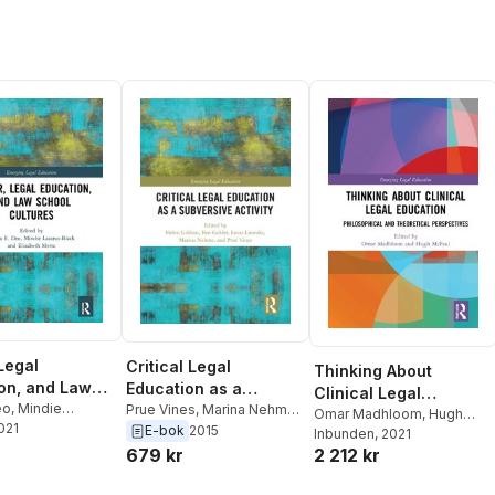
Legal
Critical Legal
Thinking About
on, and Law
Education as a
Clinical Legal
Cultures
eo
,
Mindie
Subversive Activity
Prue Vines
,
Marina Nehme
,
Education
Omar Madhloom
,
Hugh
Black
2021
,
Elizabeth
Lucas Lixinski
,
Ben Golder
,
E-bok
2015
McFaul
Inbunden
, 2021
Helen Gibbon
679 kr
2 212 kr