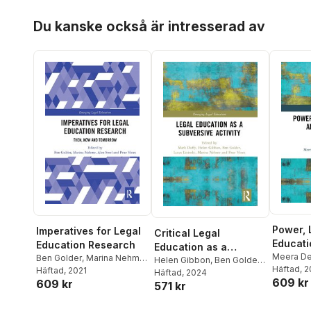
Hoppa över listan
Du kanske också är intresserad av
Power, 
Imperatives for Legal
Critical Legal
Educati
Education Research
Education as a
School 
Meera D
Ben Golder
,
Marina Nehme
,
Subversive Activity
Helen Gibbon
,
Ben Golder
,
Lazarus-
Häftad
, 
Alex Steel
Häftad
, 2021
,
Prue Vines
Lucas Lixinski
Häftad
, 2024
,
Marina
609 kr
Mertz
609 kr
571 kr
Nehme
,
Prue Vines