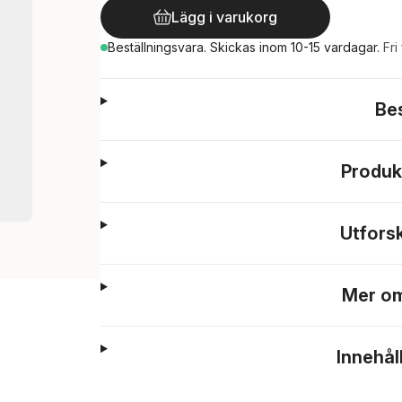
Lägg i varukorg
Beställningsvara.
Skickas
inom 10-15 vardagar
.
Fri
Be
Produk
Utfors
Mer om
Innehål