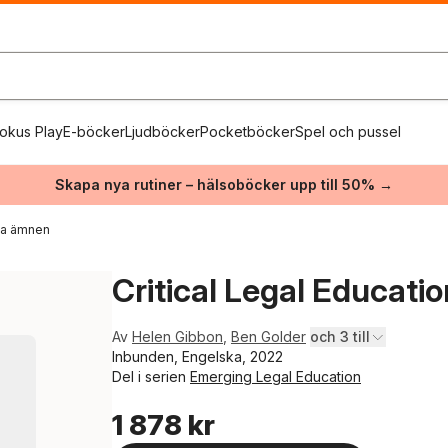
okus Play
E-böcker
Ljudböcker
Pocketböcker
Spel och pussel
Skapa nya rutiner – hälsoböcker upp till 50% →
ika ämnen
Critical Legal Educatio
Av
Helen Gibbon
,
Ben Golder
och 3 till
Inbunden, Engelska, 2022
Del i serien
Emerging Legal Education
1 878 kr