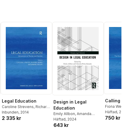
Calling of Law
Legal Education
Design in Legal
Fiona Westwood
Caroline Strevens
,
Richard
Education
Barton
Häftad
, 2016
Grimes
Inbunden
,
Edward Phillips
, 2014
Emily Allbon
,
Amanda
750 kr
2 335 kr
Perry-Kessaris
Häftad
, 2024
643 kr