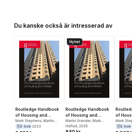
Hoppa över listan
Du kanske också är intresserad av
Nyhet
Routledge Handbook
Routledge Handbook
Routle
of Housing and
of Housing and
of Hous
Welfare
Mark Stephens
,
Martin
Welfare
Martin Grander
,
Mark
Welfare
Mark Ste
Grander
Stephens
Häftad
, 2026
Grander
E-bok
2023
E-bok
840 kr