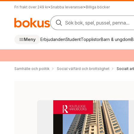
Fri frakt över 249 kr
•
Snabba leveranser
•
Billiga böcker
Sök bok, spel, pussel, penna...
Meny
Erbjudanden
Student
Topplistor
Barn & ungdom
B
Samhälle och politik
Social välfärd och brottslighet
Socialt a