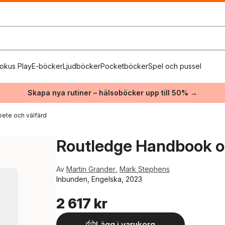
okus Play
E-böcker
Ljudböcker
Pocketböcker
Spel och pussel
Skapa nya rutiner – hälsoböcker upp till 50% →
rbete och välfärd
Routledge Handbook o
Av
Martin Grander
,
Mark Stephens
Inbunden, Engelska, 2023
2 617 kr
Lägg i varukorg