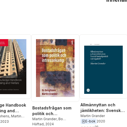
Allmännyttan och
dge Handbook
Bostadsfrågan som
jämlikheten: Svensk
ing and
politik och
bostadspolitik vid
Martin Grander
phens
,
Martin
intressekamp
Martin Grander
,
Bo
E-bok
2020
2023
vägskäl?
Bengtsson
Häftad
, 2024