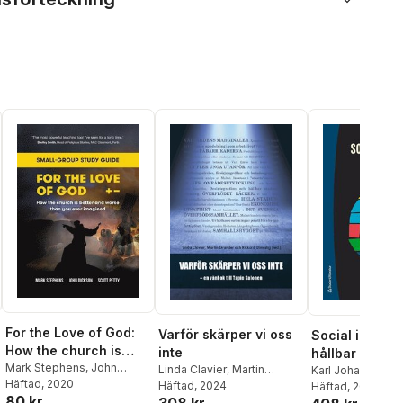
For the Love of God:
Varför skärper vi oss
Social innovat
How the church is
inte
hållbar utveck
better and worse than
Mark Stephens
,
John
Linda Clavier
,
Martin
Karl Johan Bonne
Dickson
Häftad
, 2020
you ever imagined:
Grander
Häftad
, 2024
,
Richard Ulmestig
,
Annika Egan Sjöl
Häftad
, 2022
80 kr
Anna Angelin
,
Verner
Malin Lindberg
,
E