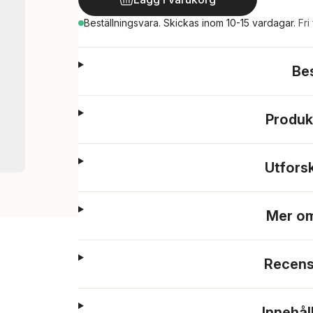
Beställningsvara.
Skickas
inom 10-15 vardagar
.
Fri
Be
Produk
Utfors
Mer om
Recens
Innehål