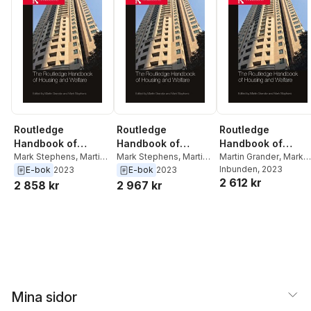
Routledge
Routledge
Routledge
Handbook of
Handbook of
Handbook of
Housing and
Mark Stephens
,
Martin
Housing and
Mark Stephens
,
Martin
Housing and
Martin Grander
,
Mark
Grander
Grander
Stephens
Inbunden
, 2023
E-bok
2023
E-bok
2023
Welfare
Welfare
Welfare
2 612 kr
2 858 kr
2 967 kr
Mina sidor