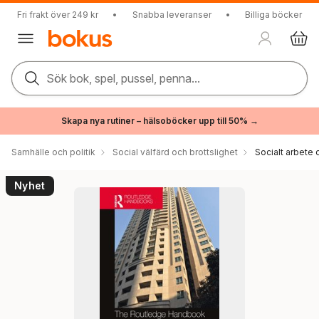
Fri frakt över 249 kr
•
Snabba leveranser
•
Billiga böcker
Sök bok, spel, pussel, penna...
Skapa nya rutiner – hälsoböcker upp till 50% →
Samhälle och politik
Social välfärd och brottslighet
Socialt arbete 
Nyhet