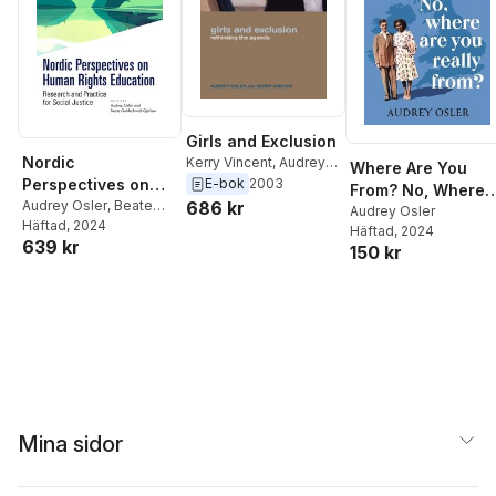
Girls and Exclusion
Nordic
Kerry Vincent
,
Audrey
Where Are You
Osler
Perspectives on
E-bok
2003
From? No, Where
Human Rights
Audrey Osler
,
Beate
686 kr
are You Really
Audrey Osler
Goldschmidt-Gjerløw
Häftad
, 2024
Education
Häftad
, 2024
From?
639 kr
150 kr
Mina sidor