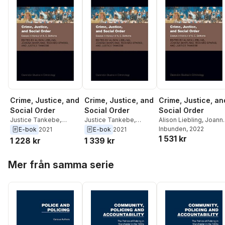
Crime, Justice, and
Crime, Justice, and
Crime, Justice, an
Social Order
Social Order
Social Order
Justice Tankebe
,
Justice Tankebe
,
Alison Liebling
,
Joann
Richard Sparks
,
Joanna
Richard Sparks
,
Joanna
Shapland
Inbunden
,
, 2022
Richard
E-bok
2021
E-bok
2021
1 531 kr
Shapland
,
Alison
Shapland
,
Alison
Sparks
,
Justice
1 228 kr
1 339 kr
Liebling
Liebling
Tankebe
Hoppa över listan
Mer från samma serie