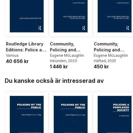
Routledge Library
Community,
Community,
Editions: Police and
Policing and
Policing and
Policing
Various
Accountability
Eugene McLaughlin
Accountability
Eugene McLaughlin
40 656 kr
Inbunden
, 2023
Häftad
, 2025
1 446 kr
450 kr
Hoppa över listan
Du kanske också är intresserad av