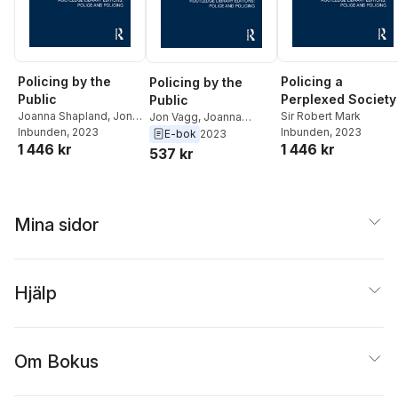
Policing by the
Policing a
Policing by the
Public
Perplexed Society
Public
Joanna Shapland
,
Jon
Sir Robert Mark
Jon Vagg
,
Joanna
Vagg
Inbunden
, 2023
Inbunden
, 2023
Shapland
E-bok
2023
1 446 kr
1 446 kr
537 kr
Mina sidor
Hjälp
Om Bokus