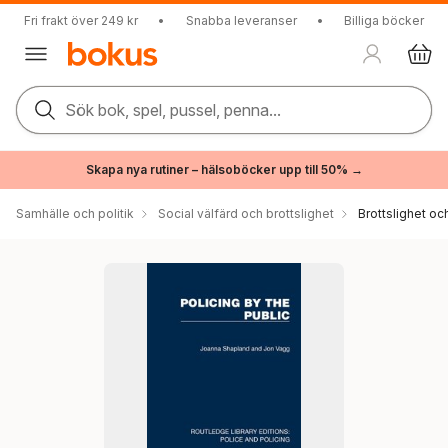
Fri frakt över 249 kr
•
Snabba leveranser
•
Billiga böcker
Sök bok, spel, pussel, penna...
Skapa nya rutiner – hälsoböcker upp till 50% →
Samhälle och politik
Social välfärd och brottslighet
Brottslighet oc