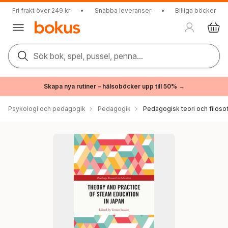
Fri frakt över 249 kr
•
Snabba leveranser
•
Billiga böcker
Sök bok, spel, pussel, penna...
Skapa nya rutiner – hälsoböcker upp till 50% →
Psykologi och pedagogik
Pedagogik
Pedagogisk teori och filosof