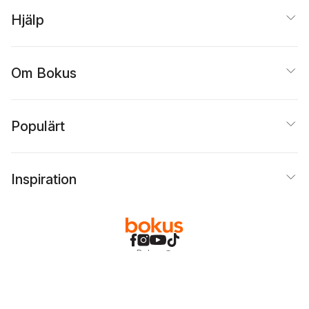
Hjälp
Om Bokus
Populärt
Inspiration
Bokus
@
Cookies
Anpassa cookies
Integritetspolicy
Köpvillkor