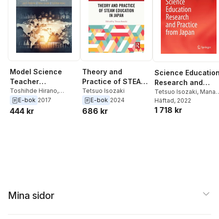
Model Science
Theory and
Science Educatio
Teacher
Practice of STEAM
Research and
Preparation
Toshihde Hirano
,
Education in Japan
Tetsuo Isozaki
Practice from
Tetsuo Isozaki
,
Mana
Tetsuo Isozaki
,
Jon E.
E-bok
2017
E-bok
2024
Sumida
Häftad
, 2022
Programs
Japan
Pedersen
1 718 kr
444 kr
686 kr
Mina sidor