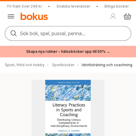
Fri frakt över 249 kr
•
Snabba leveranser
•
Billiga böcker
Sök bok, spel, pussel, penna...
Skapa nya rutiner – hälsoböcker upp till 50% →
Sport, fritid och hobby
Sportböcker
Idrottsträning och coachning