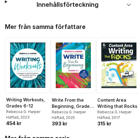
Innehållsförteckning
Hoppa över listan
Mer från samma författare
Writing Workouts,
Write From the
Content Area
Grades 6-12
Beginning, Grades
Writing that Rocks
Rebecca G. Harper
K–5
Rebecca G. Harper
Rebecca G. Harper
Häftad
, 2023
Häftad
, 2025
Häftad
, 2017
454 kr
393 kr
315 kr
Hoppa över listan