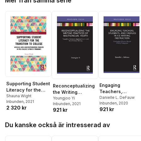
Mer från samma serie
Supporting Student
Engaging
Reconceptualizing
Literacy for the
Teachers,
the Writing
Transition to
Shauna Wight
Students, and
Danielle L. DeFauw
Practices of
Youngjoo Yi
Inbunden
, 2021
College
Inbunden
, 2020
Families in K-6
Inbunden
, 2021
Multilingual Youth
2 320 kr
921 kr
921 kr
Writing Instruction
Hoppa över listan
Du kanske också är intresserad av