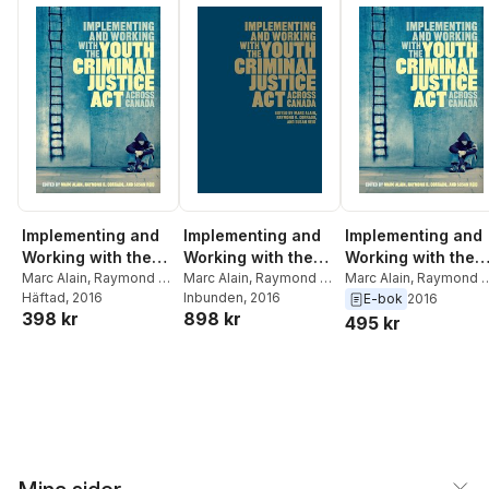
Implementing and
Implementing and
Implementing and
Working with the
Working with the
Working with the
Youth Criminal
Marc Alain
,
Raymond R.
Youth Criminal
Marc Alain
,
Raymond R.
Youth Criminal
Marc Alain
,
Raymond R
Corrado
Häftad
, 2016
,
Susan Reid
Corrado
Inbunden
,
Susan Reid
, 2016
Corrado
,
Susan Reid
E-bok
2016
Justice Act Across
Justice Act Across
Justice Act Acros
398 kr
898 kr
495 kr
Canada
Canada
Canada