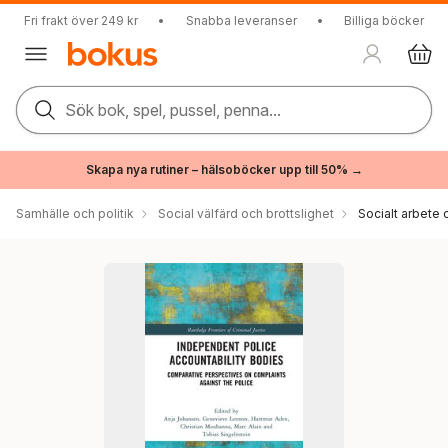
Fri frakt över 249 kr
•
Snabba leveranser
•
Billiga böcker
Sök bok, spel, pussel, penna...
Skapa nya rutiner – hälsoböcker upp till 50% →
Samhälle och politik
Social välfärd och brottslighet
Socialt arbete 