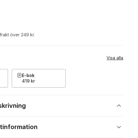
 frakt över 249 kr.
Visa alla
E-bok
419 kr
skrivning
tinformation