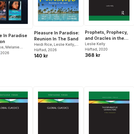
Prophets, Prophecy,
Pleasure In Paradise:
e In Paradise
and Oracles in the
Reunion In The Sand
ion
Roman Empire
Leslie Kelly
Heidi Rice
,
Leslie Kelly
,
ke
,
Melanie
Häftad
, 2020
Jennifer Hayward
Häftad
, 2026
,
Michelle Smart
,
2026
368 kr
140 kr
e
,
Leslie Kelly
,
 Hayward
,
Kate
hantelle Shaw
,
an
,
Abby Green
,
Anderson
,
Jules