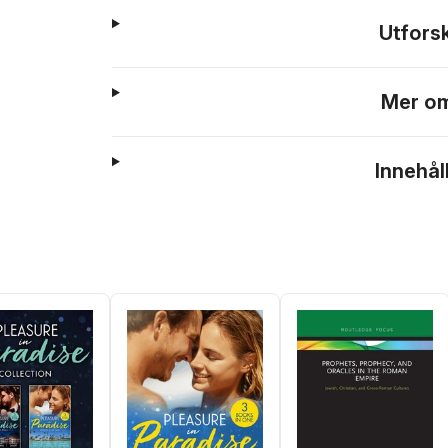
Utfors
Mer om
Innehål