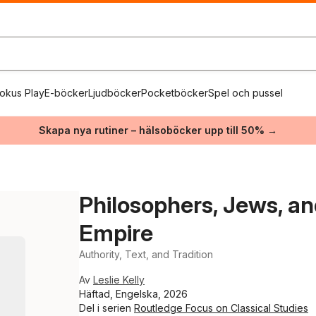
okus Play
E-böcker
Ljudböcker
Pocketböcker
Spel och pussel
Skapa nya rutiner – hälsoböcker upp till 50% →
Philosophers, Jews, an
Empire
Authority, Text, and Tradition
Av
Leslie Kelly
Häftad, Engelska, 2026
Del i serien
Routledge Focus on Classical Studies