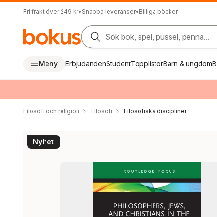
Fri frakt över 249 kr
•
Snabba leveranser
•
Billiga böcker
Sök bok, spel, pussel, penna...
Meny
Erbjudanden
Student
Topplistor
Barn & ungdom
B
Filosofi och religion
Filosofi
Filosofiska discipliner
Nyhet