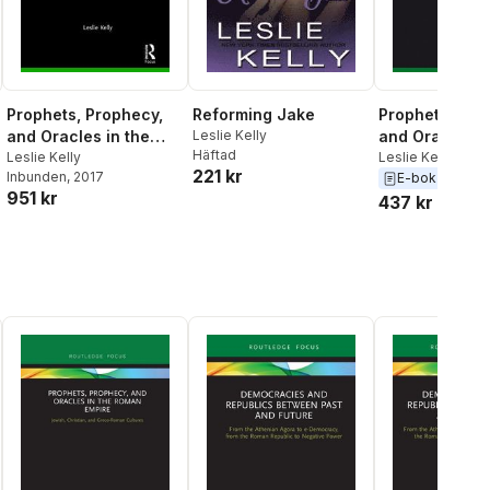
Prophets, Prophecy,
Reforming Jake
Prophets, Pro
and Oracles in the
Leslie Kelly
and Oracles in
Häftad
Roman Empire
Leslie Kelly
Roman Empire
Leslie Kelly
221 kr
Inbunden
, 2017
E-bok
2017
951 kr
437 kr