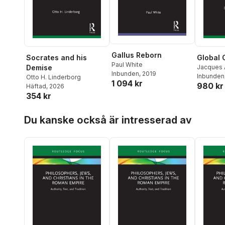
Gallus Reborn
Socrates and his
Global 
Paul White
Demise
Jacques 
Inbunden
, 2019
Inbunden
Otto H. Linderborg
1 094 kr
980 kr
Häftad
, 2026
354 kr
Hoppa över listan
Du kanske också är intresserad av