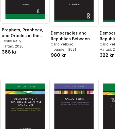
Prophets, Prophecy,
Democracies and
Democracies 
and Oracles in the
Republics Between
Republics Be
Roman Empire
Leslie Kelly
Past and Future
Carlo Pelloso
Past and Futu
Carlo Pelloso
Häftad
, 2020
Inbunden
, 2021
Häftad
, 2023
368 kr
980 kr
322 kr