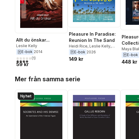
Pleasure In Paradise:
Pleasur
Allt du önskar...
Reunion In The Sand
Collect
Leslie Kelly
Heidi Rice
,
Leslie Kelly
,
Maya Bla
Jennifer Hayward
E-bok
2014
E-bok
2026
Milburne
E-bok
149 kr
(
1
)
Heidi Ric
4,0
utav 5 stjärnor. Totalt antal röster:
448 kr
59 kr
Jennifer
Hewitt
,
C
Hoppa över listan
Amy Rutt
Mer från samma serie
Natalie 
Bennett
Nyhet