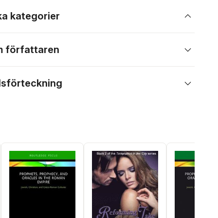
ka kategorier
 författaren
lsförteckning